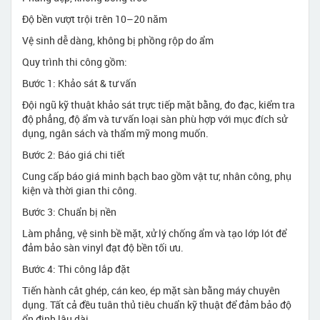
Độ bền vượt trội trên 10–20 năm
Vệ sinh dễ dàng, không bị phồng rộp do ẩm
Quy trình thi công gồm:
Bước 1: Khảo sát & tư vấn
Đội ngũ kỹ thuật khảo sát trực tiếp mặt bằng, đo đạc, kiểm tra
độ phẳng, độ ẩm và tư vấn loại sàn phù hợp với mục đích sử
dụng, ngân sách và thẩm mỹ mong muốn.
Bước 2: Báo giá chi tiết
Cung cấp báo giá minh bạch bao gồm vật tư, nhân công, phụ
kiện và thời gian thi công.
Bước 3: Chuẩn bị nền
Làm phẳng, vệ sinh bề mặt, xử lý chống ẩm và tạo lớp lót để
đảm bảo sàn vinyl đạt độ bền tối ưu.
Bước 4: Thi công lắp đặt
Tiến hành cắt ghép, cán keo, ép mặt sàn bằng máy chuyên
dụng. Tất cả đều tuân thủ tiêu chuẩn kỹ thuật để đảm bảo độ
ổn định lâu dài.