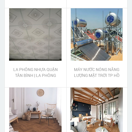
HOA CƯƠNG GRANITE SÀI
GÒN
LA PHÔNG NHỰA QUẬN
MÁY NƯỚC NÓNG NĂNG
TÂN BÌNH | LA PHÔNG
LƯỢNG MẶT TRỜI TP HỒ
CÁCH NHIỆT QUẬN TÂN
CHÍ MINH
BÌNH