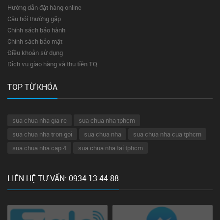
Hướng dẫn đặt hàng online
Câu hỏi thường gặp
Chính sách bảo hành
Chính sách bảo mật
Điều khoản sử dụng
Dịch vụ giao hàng và thu tiền TQ
TOP TỪ KHÓA
sua chua nha gia re
sua chua nha tphcm
sua chua nha tron goi
sua chua nha
sua chua nha cua tphcm
sua chua nha cap 4
sua chua nha tai tphcm
LIÊN HỆ TƯ VẤN: 0934 13 44 88