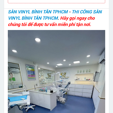
SÀN VINYL BÌNH TÂN TPHCM
-
THI CÔNG SÀN
VINYL BÌNH TÂN TPHCM
.
Hãy gọi ngay cho
chúng tôi để được tư vấn miễn phí tận nơi.