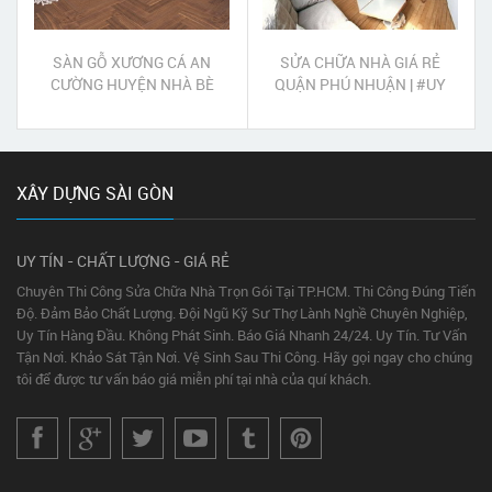
SÀN GỖ XƯƠNG CÁ AN
SỬA CHỮA NHÀ GIÁ RẺ
CƯỜNG HUYỆN NHÀ BÈ
QUẬN PHÚ NHUẬN | #UY
TÍN #CHẤT LƯỢNG #TẬN
TÂM
XÂY DỰNG SÀI GÒN
UY TÍN - CHẤT LƯỢNG - GIÁ RẺ
Chuyên Thi Công Sửa Chữa Nhà Trọn Gói Tại TP.HCM. Thi Công Đúng Tiến
Độ. Đảm Bảo Chất Lượng. Đội Ngũ Kỹ Sư Thợ Lành Nghề Chuyên Nghiệp,
Uy Tín Hàng Đầu. Không Phát Sinh. Báo Giá Nhanh 24/24. Uy Tín. Tư Vấn
Tận Nơi. Khảo Sát Tận Nơi. Vệ Sinh Sau Thi Công. Hãy gọi ngay cho chúng
tôi để được tư vấn báo giá miễn phí tại nhà của quí khách.