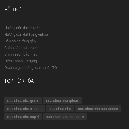
HỖ TRỢ
Hướng dẫn thanh toán
Hướng dẫn đặt hàng online
Câu hỏi thường gặp
Chính sách bảo hành
Chính sách bảo mật
Điều khoản sử dụng
Dịch vụ giao hàng và thu tiền TQ
TOP TỪ KHÓA
sua chua nha gia re
sua chua nha tphcm
sua chua nha tron goi
sua chua nha
sua chua nha cua tphcm
sua chua nha cap 4
sua chua nha tai tphcm