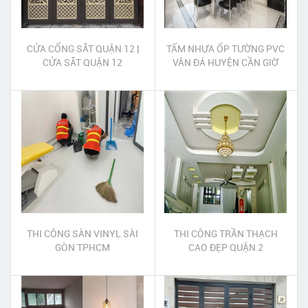
CỬA CỔNG SẮT QUẬN 12 |
TẤM NHỰA ỐP TƯỜNG PVC
CỬA SẮT QUẬN 12
VÂN ĐÁ HUYỆN CẦN GIỜ
THI CÔNG SÀN VINYL SÀI
THI CÔNG TRẦN THẠCH
GÒN TPHCM
CAO ĐẸP QUẬN 2