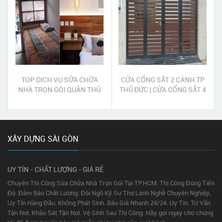
TOP DỊCH VỤ SỬA CHỮA
CỬA CỔNG SẮT 2 CÁNH TP
NHÀ TRỌN GÓI QUẬN THỦ
THỦ ĐỨC | CỬA CỔNG SẮT 4
ĐỨC
CÁNH TP THỦ ĐỨC
XÂY DỰNG SÀI GÒN
UY TÍN - CHẤT LƯỢNG - GIÁ RẺ
Chuyên Thi Công Sửa Chữa Nhà Trọn Gói Tại TP.HCM. Thi Công Đúng Tiến
Độ. Đảm Bảo Chất Lượng. Đội Ngũ Kỹ Sư Thợ Lành Nghề Chuyên Nghiệp,
Uy Tín Hàng Đầu. Không Phát Sinh. Báo Giá Nhanh 24/24. Uy Tín. Tư Vấn
Tận Nơi. Khảo Sát Tận Nơi. Vệ Sinh Sau Thi Công. Hãy gọi ngay cho chúng