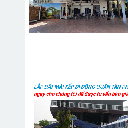
LẮP ĐẶT MÁI XẾP DI ĐỘNG QUẬN TÂN P
ngay cho chúng tôi để được tư vấn báo gi