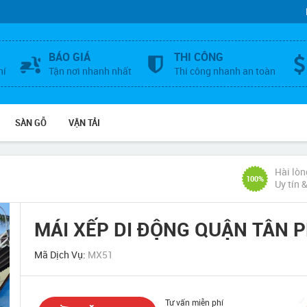
BÁO GIÁ
THI CÔNG
hí
Tận nơi nhanh nhất
Thi công nhanh an toàn
SÀN GỖ
VẬN TẢI
Hài lòn
100%
Uy tín 
MÁI XẾP DI ĐỘNG QUẬN TÂN 
Mã Dịch Vụ:
MX51
Tư vấn miễn phí