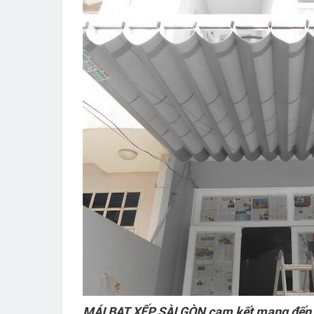
MÁI BẠT XẾP SÀI GÒN cam kết mang đến 