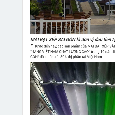
MÁI BẠT XẾP SÀI GÒN là đơn vị đầu tiên t
”.
Từ đó đến nay, các sản phẩm của MÁI BẠT XẾP SÀI 
“HÀNG VIỆT NAM CHẤT LƯỢNG CAO” trong 10 năm liên
GÒN” đã chiếm tới 80% thị phần tại Việt Nam.