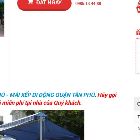
ĐẶT NGAY
0986.13.44.88
HÚ - MÁI XẾP DI ĐỘNG QUẬN TÂN PHÚ
.
Hãy gọi
á miễn phí tại nhà của Quý khách.
C
T
D