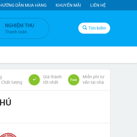
HƯỚNG DẪN MUA HÀNG
KHUYẾN MÃI
LIÊN HỆ
NGHIỆM THU
Tìm kiếm
Thanh toán
g
Giá thành
Miễn phí tư
Free
& Chất lượng
tốt nhất
vấn tại nhà
PHÚ