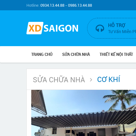
Hotline:
0934.13.44.88 - 0986.13.44.88
HỖ TRỢ
Tư Vấn Miễn P
TRANG CHỦ
SỬA CHỮA NHÀ
THIẾT KẾ NỘI THẤT
CƠ KHÍ
SỬA CHỮA NHÀ