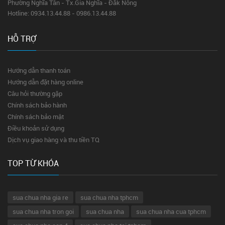
Phường Nghĩa Tân - Tx.Gia Nghĩa - Đăk Nông
Hotline: 0934.13.44.88 - 0986.13.44.88
HỖ TRỢ
Hướng dẫn thanh toán
Hướng dẫn đặt hàng online
Câu hỏi thường gặp
Chính sách bảo hành
Chính sách bảo mật
Điều khoản sử dụng
Dịch vụ giao hàng và thu tiền TQ
TOP TỪ KHÓA
sua chua nha gia re
sua chua nha tphcm
sua chua nha tron goi
sua chua nha
sua chua nha cua tphcm