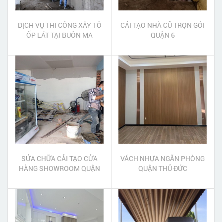
DỊCH VỤ THI CÔNG XÂY TÔ
CẢI TẠO NHÀ CŨ TRỌN GÓI
ỐP LÁT TẠI BUÔN MA
QUẬN 6
THUỘT - ĐẮK LẮK
SỬA CHỮA CẢI TẠO CỬA
VÁCH NHỰA NGĂN PHÒNG
HÀNG SHOWROOM QUẬN
QUẬN THỦ ĐỨC
GÒ VẤP