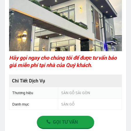
Hãy gọi ngay cho chúng tôi để được tư vấn báo
giá miễn phí tại nhà của Quý khách.
Chi Tiết Dịch Vụ
Thương hiệu
SÀN GỖ SÀI GÒN
Danh mục
SÀN GỖ
GỌI TƯ VẤN