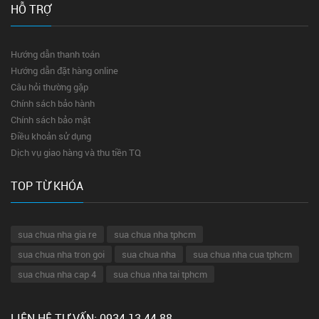
HỖ TRỢ
Hướng dẫn thanh toán
Hướng dẫn đặt hàng online
Câu hỏi thường gặp
Chính sách bảo hành
Chính sách bảo mật
Điều khoản sử dụng
Dịch vụ giao hàng và thu tiền TQ
TOP TỪ KHÓA
sua chua nha gia re
sua chua nha tphcm
sua chua nha tron goi
sua chua nha
sua chua nha cua tphcm
sua chua nha cap 4
sua chua nha tai tphcm
LIÊN HỆ TƯ VẤN: 0934 13 44 88