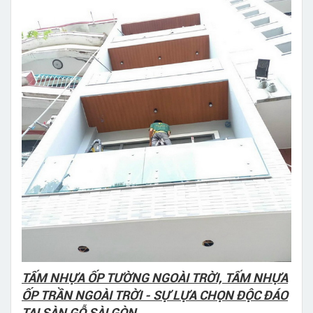
TẤM NHỰA ỐP TƯỜNG NGOÀI TRỜI, TẤM NHỰA
ỐP TRẦN NGOÀI TRỜI - SỰ LỰA CHỌN ĐỘC ĐÁO
TẠI SÀN GỖ SÀI GÒN