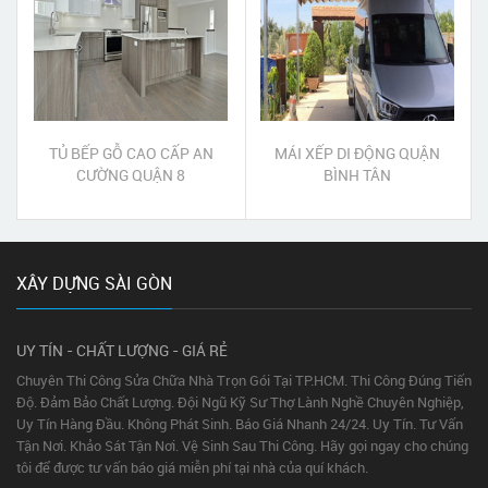
TỦ BẾP GỖ CAO CẤP AN
MÁI XẾP DI ĐỘNG QUẬN
CƯỜNG QUẬN 8
BÌNH TÂN
XÂY DỰNG SÀI GÒN
UY TÍN - CHẤT LƯỢNG - GIÁ RẺ
Chuyên Thi Công Sửa Chữa Nhà Trọn Gói Tại TP.HCM. Thi Công Đúng Tiến
Độ. Đảm Bảo Chất Lượng. Đội Ngũ Kỹ Sư Thợ Lành Nghề Chuyên Nghiệp,
Uy Tín Hàng Đầu. Không Phát Sinh. Báo Giá Nhanh 24/24. Uy Tín. Tư Vấn
Tận Nơi. Khảo Sát Tận Nơi. Vệ Sinh Sau Thi Công. Hãy gọi ngay cho chúng
tôi để được tư vấn báo giá miễn phí tại nhà của quí khách.