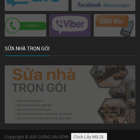
SỬA NHÀ TRỌN GÓI
Copyright © XÂY DỰNG SÀI GÒN-
Click Lấy Mã DL