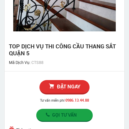
TOP DỊCH VỤ THI CÔNG CẦU THANG SẮT
QUẬN 5
Mã Dịch Vụ:
CTS88
ĐẶT NGAY
0986.13.44.88
Tư vấn miễn phí
GỌI TƯ VẤN