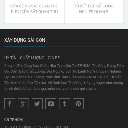
CỬA CỔNG SẮT QUẬN THỦ
TỦ BẾP ĐẸP GỖ CÔNG
ĐỨC | CỬA SẮT QUẬN THỦ
NGHIỆP QUẬN 5
ĐỨC
XÂY DỰNG SÀI GÒN
UY TÍN - CHẤT LƯỢNG - GIÁ RẺ
Chuyên Thi Công Sửa Chữa Nhà Trọn Gói Tại TP.HCM. Thi Công Đúng Tiến
Độ. Đảm Bảo Chất Lượng. Đội Ngũ Kỹ Sư Thợ Lành Nghề Chuyên Nghiệp,
Uy Tín Hàng Đầu. Không Phát Sinh. Báo Giá Nhanh 24/24. Uy Tín. Tư Vấn
Tận Nơi. Khảo Sát Tận Nơi. Vệ Sinh Sau Thi Công. Hãy gọi ngay cho chúng
tôi để được tư vấn báo giá miễn phí tại nhà của quí khách.
CN TP.HCM:
182 Lê Đại Hành - P.15 - Q.11 - Tp.HCM.