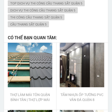
TOP DỊCH VỤ THI CÔNG CẦU THANG SẮT QUẬN 5
DỊCH VỤ THI CÔNG CẦU THANG SẮT QUẬN 5
THI CÔNG CẦU THANG SẮT QUẬN 5
CẦU THANG SẮT QUẬN 5
CÓ THỂ BẠN QUAN TÂM:
THỢ LÀM MÁI TÔN QUẬN
TẤM NHỰA ỐP TƯỜNG PVC
BÌNH TÂN | THỢ LỢP MÁI
VÂN ĐÁ QUẬN 8
TÔN QUẬN BÌNH TÂN