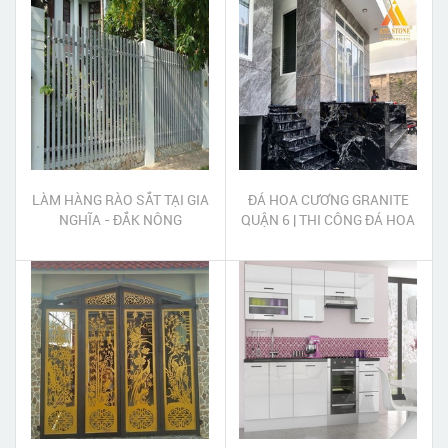
LÀM HÀNG RÀO SẮT TẠI GIA
ĐÁ HOA CƯƠNG GRANITE
NGHĨA - ĐẮK NÔNG
QUẬN 6 | THI CÔNG ĐÁ HOA
CƯƠNG GRANITE QUẬN 6