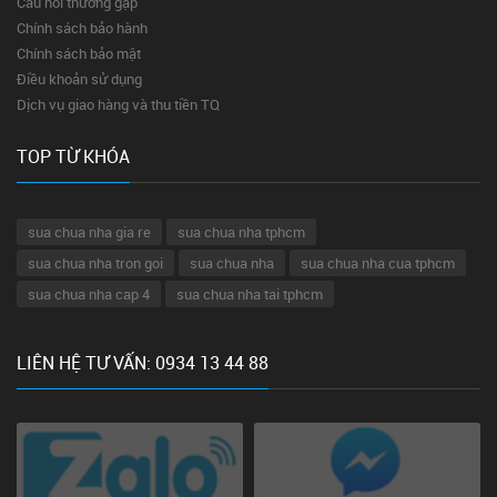
Câu hỏi thường gặp
Chính sách bảo hành
Chính sách bảo mật
Điều khoản sử dụng
Dịch vụ giao hàng và thu tiền TQ
TOP TỪ KHÓA
sua chua nha gia re
sua chua nha tphcm
sua chua nha tron goi
sua chua nha
sua chua nha cua tphcm
sua chua nha cap 4
sua chua nha tai tphcm
LIÊN HỆ TƯ VẤN: 0934 13 44 88