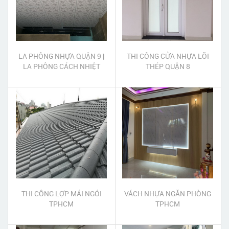
LA PHÔNG NHỰA QUẬN 9 |
THI CÔNG CỬA NHỰA LÕI
LA PHÔNG CÁCH NHIỆT
THÉP QUẬN 8
QUẬN 9
THI CÔNG LỢP MÁI NGÓI
VÁCH NHỰA NGĂN PHÒNG
TPHCM
TPHCM