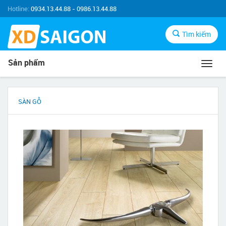
Hotline:
0934.13.44.88 - 0986.13.44.88
Tìm kiếm
Sản phẩm
Toggl
navig
SÀN GỖ