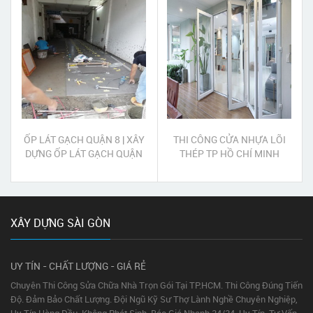
ỐP LÁT GẠCH QUẬN 8 | XÂY
THI CÔNG CỬA NHỰA LÕI
DỰNG ỐP LÁT GẠCH QUẬN
THÉP TP HỒ CHÍ MINH
8
XÂY DỰNG SÀI GÒN
UY TÍN - CHẤT LƯỢNG - GIÁ RẺ
Chuyên Thi Công Sửa Chữa Nhà Trọn Gói Tại TP.HCM. Thi Công Đúng Tiến
Độ. Đảm Bảo Chất Lượng. Đội Ngũ Kỹ Sư Thợ Lành Nghề Chuyên Nghiệp,
Uy Tín Hàng Đầu. Không Phát Sinh. Báo Giá Nhanh 24/24. Uy Tín. Tư Vấn