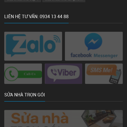
LIÊN HỆ TƯ VẤN: 0934 13 44 88
SỬA NHÀ TRỌN GÓI