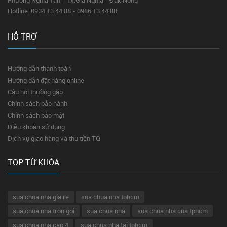
Hotline: 0934.13.44.88 - 0986.13.44.88
HỖ TRỢ
Hướng dẫn thanh toán
Hướng dẫn đặt hàng online
Câu hỏi thường gặp
Chính sách bảo hành
Chính sách bảo mật
Điều khoản sử dụng
Dịch vụ giao hàng và thu tiền TQ
TOP TỪ KHÓA
sua chua nha gia re
sua chua nha tphcm
sua chua nha tron goi
sua chua nha
sua chua nha cua tphcm
sua chua nha cap 4
sua chua nha tai tphcm