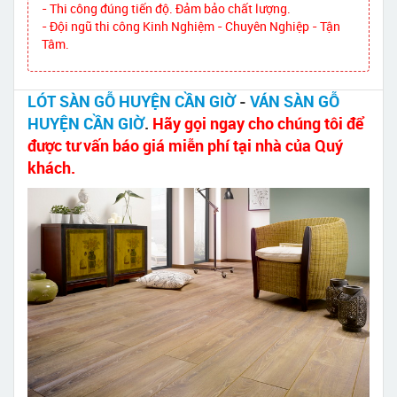
- Thi công đúng tiến độ. Đảm bảo chất lượng.
- Đội ngũ thi công Kinh Nghiệm - Chuyên Nghiệp - Tận
Tâm.
LÓT SÀN GỖ HUYỆN CẦN GIỜ
-
VÁN SÀN GỖ
HUYỆN CẦN GIỜ
.
Hãy gọi ngay cho chúng tôi để
được tư vấn báo giá miễn phí tại nhà của Quý
khách.