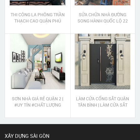
THI CÔNG LA PHÔNG TRẦN
SỬA CHỮA NHÀ ĐƯỜNG
THẠCH CAO QUẬN PHÚ
SONG HÀNH QUỐC LỘ 22
NHUẬN
HUYỆN HÓC MÔN
SƠN NHÀ GIÁ RẺ QUẬN 2 |
LÀM CỬA CỔNG SẮT QUẬN
#UY TÍN #CHẤT LƯỢNG
TÂN BÌNH | LÀM CỬA SẮT
#TẬN TÂM
QUẬN TÂN BÌNH
XÂY DỰNG SÀI GÒN