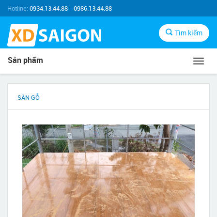
Hotline:
0934.13.44.88 - 0986.13.44.88
Tìm kiếm
Sản phẩm
Toggl
navig
SÀN GỖ