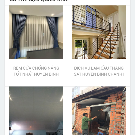
RÈM CỬA CHỐNG NẮNG
DỊCH VỤ LÀM CẦU THANG
TỐT NHẤT HUYỆN BÌNH
SẮT HUYỆN BÌNH CHÁNH |
CHÁNH
NHẬN LÀM CẦU THANG SẮT
MỸ THUẬT HUYỆN BÌNH
CHÁNH