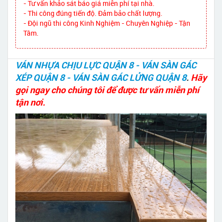
- Tư vấn khảo sát báo giá miễn phí tại nhà.
- Thi công đúng tiến độ. Đảm bảo chất lượng.
- Đội ngũ thi công Kinh Nghiệm - Chuyên Nghiệp - Tận
Tâm.
VÁN NHỰA CHỊU LỰC QUẬN 8 - VÁN SÀN GÁC
XÉP QUẬN 8 - VÁN SÀN GÁC LỬNG QUẬN 8
.
Hãy
gọi ngay cho chúng tôi để được tư vấn miễn phí
tận nơi.