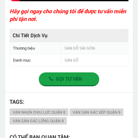
Hãy gọi ngay cho chúng tôi để được tư vấn miễn
phí tận nơi.
Chi Tiết Dịch Vụ
Thương hiệu
SÀN GỖ SÀI GÒN
Danh mục
SÀN GỖ
GỌI TƯ VẤN
TAGS:
VÁN NHỰA CHỊU LỰC QUẬN 8
VÁN SÀN GÁC XÉP QUẬN 8
VÁN SÀN GÁC LỬNG QUẬN 8
CÓ THỂ BẠN QUAN TÂM: