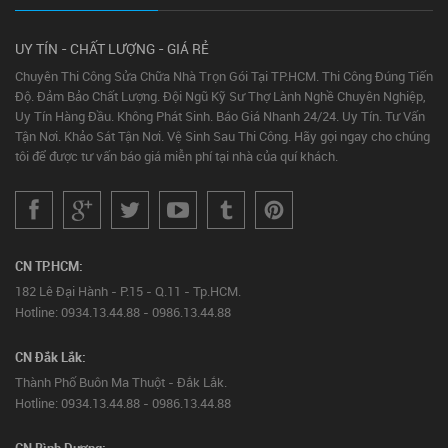
UY TÍN - CHẤT LƯỢNG - GIÁ RẺ
Chuyên Thi Công Sửa Chữa Nhà Trọn Gói Tại TP.HCM. Thi Công Đúng Tiến
Độ. Đảm Bảo Chất Lượng. Đội Ngũ Kỹ Sư Thợ Lành Nghề Chuyên Nghiệp,
Uy Tín Hàng Đầu. Không Phát Sinh. Báo Giá Nhanh 24/24. Uy Tín. Tư Vấn
Tận Nơi. Khảo Sát Tận Nơi. Vệ Sinh Sau Thi Công. Hãy gọi ngay cho chúng
tôi để được tư vấn báo giá miễn phí tại nhà của quí khách.
CN TP.HCM:
182 Lê Đại Hành - P.15 - Q.11 - Tp.HCM.
Hotline: 0934.13.44.88 - 0986.13.44.88
CN Đắk Lắk:
Thành Phố Buôn Ma Thuột - Đắk Lắk.
Hotline: 0934.13.44.88 - 0986.13.44.88
CN Bình Dương: