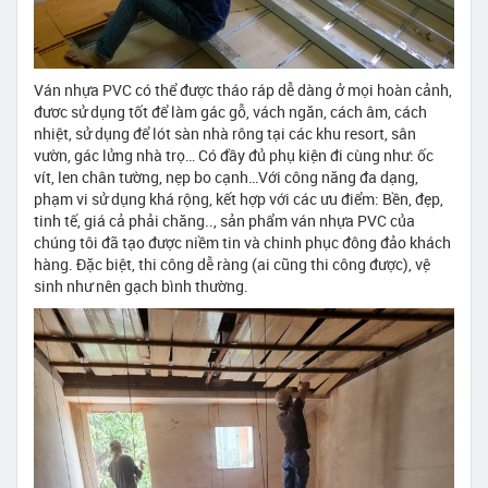
Ván nhựa PVC có thể được tháo ráp dễ dàng ở mọi hoàn cảnh,
đươc sử dụng tốt để làm gác gỗ, vách ngăn, cách âm, cách
nhiệt, sử dụng để lót sàn nhà rông tại các khu resort, sân
vườn, gác lửng nhà trọ… Có đầy đủ phụ kiện đi cùng như: ốc
vít, len chân tường, nẹp bo cạnh…Với công năng đa dạng,
phạm vi sử dụng khá rộng, kết hợp với các ưu điểm: Bền, đẹp,
tinh tế, giá cả phải chăng.., sản phẩm ván nhựa PVC của
chúng tôi đã tạo được niềm tin và chinh phục đông đảo khách
hàng. Đặc biệt, thi công dễ ràng (ai cũng thi công được), vệ
sinh như nên gạch bình thường.