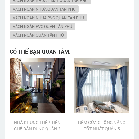
VÁCH NGĂN NHỰA 2 MẶT QUẬN TÂN PHÚ
VÁCH NGĂN NHỰA QUẬN TÂN PHÚ
VÁCH NGĂN NHỰA PVC QUẬN TÂN PHÚ
VÁCH NGĂN PVC QUẬN TÂN PHÚ
VÁCH NGĂN QUẬN TÂN PHÚ
CÓ THỂ BẠN QUAN TÂM:
NHÀ KHUNG THÉP TIỀN
RÈM CỬA CHỐNG NẮNG
CHẾ DÂN DỤNG QUẬN 2
TỐT NHẤT QUẬN 5