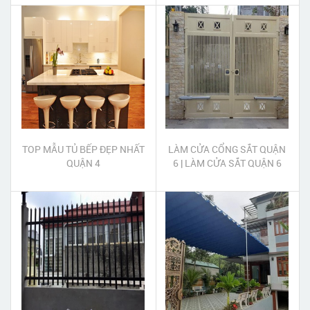
TOP MẪU TỦ BẾP ĐẸP NHẤT
LÀM CỬA CỔNG SẮT QUẬN
QUẬN 4
6 | LÀM CỬA SẮT QUẬN 6