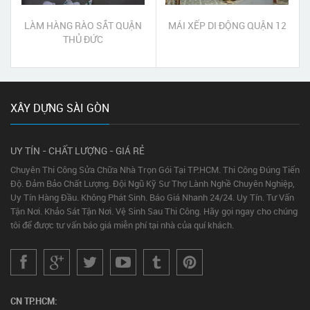
LÀM HÀNG RÀO SẮT QUẬN
MÁI XẾP DI ĐỘNG QUẬN 12
THỦ ĐỨC
XÂY DỰNG SÀI GÒN
UY TÍN - CHẤT LƯỢNG - GIÁ RẺ
Chuyên Thi Công Sửa Chữa Nhà Trọn Gói Tại TP.HCM. Thi Công Đúng Tiến
Độ. Đảm Bảo Chất Lượng. Đội Ngũ Kỹ Sư Thợ Lành Nghề Chuyên Nghiệp,
Uy Tín Hàng Đầu. Không Phát Sinh. Báo Giá Nhanh 24/24. Uy Tín. Tư Vấn
Tận Nơi. Khảo Sát Tận Nơi. Vệ Sinh Sau Thi Công. Hãy gọi ngay cho chúng
tôi để được tư vấn báo giá miễn phí tại nhà của quí khách.
CN TP.HCM: