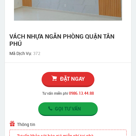
VÁCH NHỰA NGĂN PHÒNG QUẬN TÂN
PHÚ
Mã Dịch Vụ:
372
ĐẶT NGAY
0986.13.44.88
Tư vấn miễn phí
GỌI TƯ VẤN
Thông tin
- Tư vấn khảo sát báo giá miễn phí tại nhà.