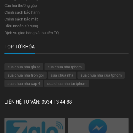
Câu hỏi thường gặp
Chính sách bảo hành
Chính sách bảo mật
Điều khoản sử dụng
Dịch vụ giao hàng và thu tiền TQ
TOP TỪ KHÓA
sua chua nha gia re
sua chua nha tphcm
sua chua nha tron goi
sua chua nha
sua chua nha cua tphcm
sua chua nha cap 4
sua chua nha tai tphcm
LIÊN HỆ TƯ VẤN: 0934 13 44 88