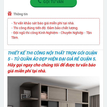
GỌI TƯ VẤN
Thông tin
- Tư vấn khảo sát báo giá miễn phí tại nhà.
- Thi công đúng tiến độ. Đảm bảo chất lượng.
- Đội ngũ thi công Kinh Nghiệm - Chuyên Nghiệp - Tận
Tâm.
THIẾT KẾ THI CÔNG NỘI THẤT TRỌN GÓI QUẬN
5 - TỦ QUẦN ÁO ĐẸP HIỆN ĐẠI GIÁ RẺ QUẬN 5
.
Hãy gọi ngay cho chúng tôi để được tư vấn báo
giá miễn phí tại nhà.