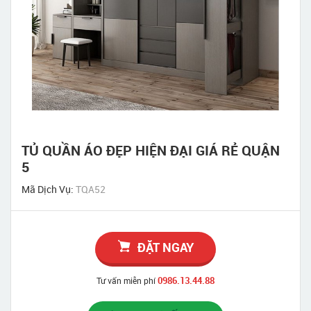
TỦ QUẦN ÁO ĐẸP HIỆN ĐẠI GIÁ RẺ QUẬN
5
Mã Dịch Vụ:
TQA52
ĐẶT NGAY
0986.13.44.88
Tư vấn miễn phí