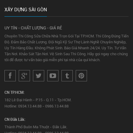
XÂY DỰNG SÀI GÒN
UY TÍN - CHẤT LƯỢNG - GIÁ RẺ
Chuyên Thi Công Sửa Chữa Nhà Trọn Gói Tại TP.HCM. Thi Công Đúng Tiến
Độ. Đảm Bảo Chất Lượng. Đội Ngũ Kỹ Sư Thợ Lành Nghề Chuyên Nghiệp,
Uy Tín Hàng Đầu. Không Phát Sinh. Báo Giá Nhanh 24/24. Uy Tín. Tư Vấn
Tận Nơi. Khảo Sát Tận Nơi. Vệ Sinh Sau Thi Công. Hãy gọi ngay cho chúng
tôi để được tư vấn báo giá miễn phí tại nhà của quí khách.
CN TP.HCM:
182 Lê Đại Hành - P.15 - Q.11 - Tp.HCM.
Hotline: 0934.13.44.88 - 0986.13.44.88
CN Đắk Lắk:
Thành Phố Buôn Ma Thuột - Đắk Lắk.