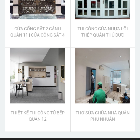
CỬA CỔNG SẮT 2 CÁNH
THI CÔNG CỬA NHỰA LÕI
QUẬN 11 | CỬA CỔNG SẮT 4
THÉP QUẬN THỦ ĐỨC
CÁNH QUẬN 11
THIẾT KẾ THI CÔNG TỦ BẾP
THỢ SỬA CHỮA NHÀ QUẬN
QUẬN 12
PHÚ NHUẬN