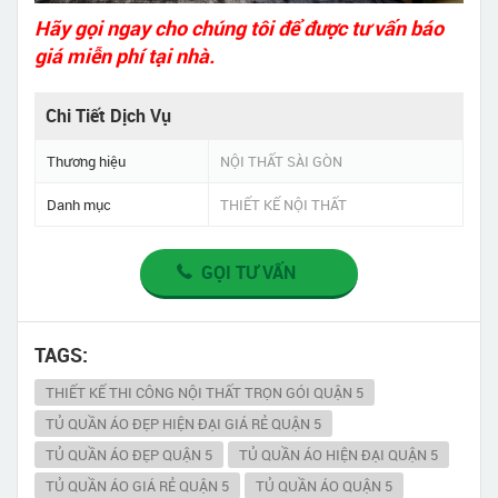
Hãy gọi ngay cho chúng tôi để được tư vấn báo
giá miễn phí tại nhà.
Chi Tiết Dịch Vụ
Thương hiệu
NỘI THẤT SÀI GÒN
Danh mục
THIẾT KẾ NỘI THẤT
GỌI TƯ VẤN
TAGS:
THIẾT KẾ THI CÔNG NỘI THẤT TRỌN GÓI QUẬN 5
TỦ QUẦN ÁO ĐẸP HIỆN ĐẠI GIÁ RẺ QUẬN 5
TỦ QUẦN ÁO ĐẸP QUẬN 5
TỦ QUẦN ÁO HIỆN ĐẠI QUẬN 5
TỦ QUẦN ÁO GIÁ RẺ QUẬN 5
TỦ QUẦN ÁO QUẬN 5