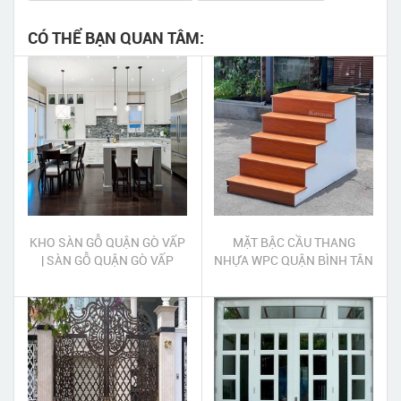
CÓ THỂ BẠN QUAN TÂM:
KHO SÀN GỖ QUẬN GÒ VẤP
MẶT BẬC CẦU THANG
| SÀN GỖ QUẬN GÒ VẤP
NHỰA WPC QUẬN BÌNH TÂN