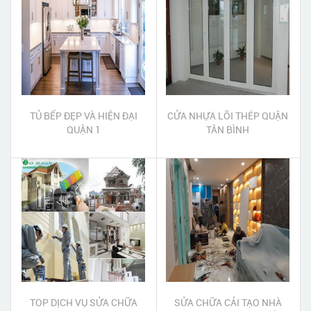
TỦ BẾP ĐẸP VÀ HIỆN ĐẠI
CỬA NHỰA LÕI THÉP QUẬN
QUẬN 1
TÂN BÌNH
TOP DỊCH VỤ SỬA CHỮA
SỬA CHỮA CẢI TẠO NHÀ