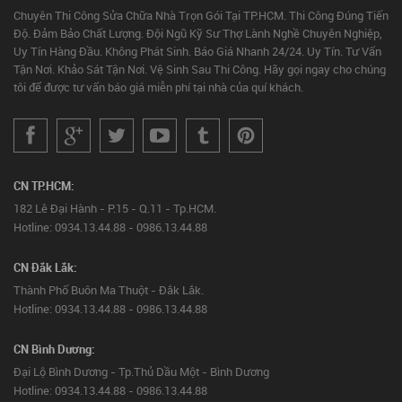
Chuyên Thi Công Sửa Chữa Nhà Trọn Gói Tại TP.HCM. Thi Công Đúng Tiến
Độ. Đảm Bảo Chất Lượng. Đội Ngũ Kỹ Sư Thợ Lành Nghề Chuyên Nghiệp,
Uy Tín Hàng Đầu. Không Phát Sinh. Báo Giá Nhanh 24/24. Uy Tín. Tư Vấn
Tận Nơi. Khảo Sát Tận Nơi. Vệ Sinh Sau Thi Công. Hãy gọi ngay cho chúng
tôi để được tư vấn báo giá miễn phí tại nhà của quí khách.
CN TP.HCM:
182 Lê Đại Hành - P.15 - Q.11 - Tp.HCM.
Hotline: 0934.13.44.88 - 0986.13.44.88
CN Đắk Lắk:
Thành Phố Buôn Ma Thuột - Đắk Lắk.
Hotline: 0934.13.44.88 - 0986.13.44.88
CN Bình Dương:
Đại Lộ Bình Dương - Tp.Thủ Dầu Một - Bình Dương
Hotline: 0934.13.44.88 - 0986.13.44.88