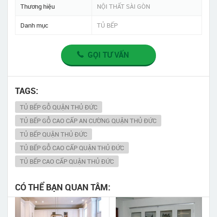
Thương hiệu
NỘI THẤT SÀI GÒN
Danh mục
TỦ BẾP
GỌI TƯ VẤN
TAGS:
TỦ BẾP GỖ QUẬN THỦ ĐỨC
TỦ BẾP GỖ CAO CẤP AN CƯỜNG QUẬN THỦ ĐỨC
TỦ BẾP QUẬN THỦ ĐỨC
TỦ BẾP GỖ CAO CẤP QUẬN THỦ ĐỨC
TỦ BẾP CAO CẤP QUẬN THỦ ĐỨC
CÓ THỂ BẠN QUAN TÂM: