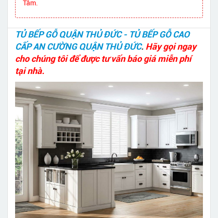
Tâm.
TỦ BẾP GỖ QUẬN THỦ ĐỨC - TỦ BẾP GỖ CAO
CẤP AN CƯỜNG QUẬN THỦ ĐỨC
.
Hãy gọi ngay
cho chúng tôi để được tư vấn báo giá miễn phí
tại nhà.