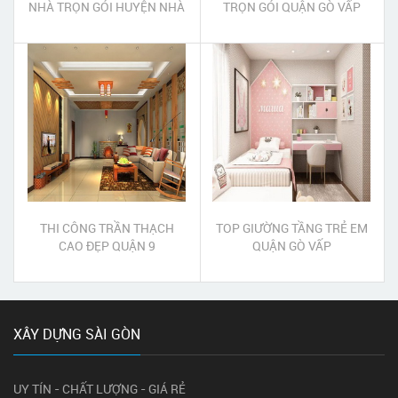
NHÀ TRỌN GÓI HUYỆN NHÀ
TRỌN GÓI QUẬN GÒ VẤP
BÈ
THI CÔNG TRẦN THẠCH
TOP GIƯỜNG TẦNG TRẺ EM
CAO ĐẸP QUẬN 9
QUẬN GÒ VẤP
XÂY DỰNG SÀI GÒN
UY TÍN - CHẤT LƯỢNG - GIÁ RẺ