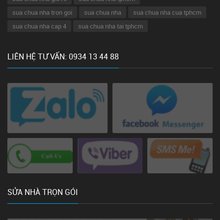
sua chua nha tron goi
sua chua nha
sua chua nha cua tphcm
sua chua nha cap 4
sua chua nha tai tphcm
LIÊN HỆ TƯ VẤN: 0934 13 44 88
SỬA NHÀ TRỌN GÓI