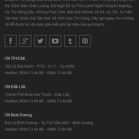
Độ. Đảm Bảo Chất Lượng. Đội Ngũ Kỹ Sư Thợ Lành Nghề Chuyên Nghiệp,
Uy Tín Hàng Đầu. Không Phát Sinh. Báo Giá Nhanh 24/24. Uy Tín. Tư Vấn
Tận Nơi. Khảo Sát Tận Nơi. Vệ Sinh Sau Thi Công. Hãy gọi ngay cho chúng
tôi để được tư vấn báo giá miễn phí tại nhà của quí khách.
CN TP.HCM:
182 Lê Đại Hành - P.15 - Q.11 - Tp.HCM.
Hotline: 0934.13.44.88 - 0986.13.44.88
CN Đắk Lắk:
Thành Phố Buôn Ma Thuột - Đắk Lắk.
Hotline: 0934.13.44.88 - 0986.13.44.88
CN Bình Dương:
Đại Lộ Bình Dương - Tp.Thủ Dầu Một - Bình Dương
Hotline: 0934.13.44.88 - 0986.13.44.88