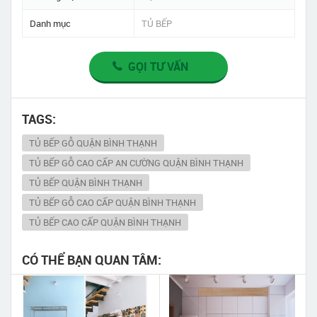
Danh mục
TỦ BẾP
GỌI TƯ VẤN
TAGS:
TỦ BẾP GỖ QUẬN BÌNH THẠNH
TỦ BẾP GỖ CAO CẤP AN CƯỜNG QUẬN BÌNH THẠNH
TỦ BẾP QUẬN BÌNH THẠNH
TỦ BẾP GỖ CAO CẤP QUẬN BÌNH THẠNH
TỦ BẾP CAO CẤP QUẬN BÌNH THẠNH
CÓ THỂ BẠN QUAN TÂM: