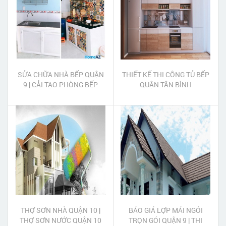
SỬA CHỮA NHÀ BẾP QUẬN
THIẾT KẾ THI CÔNG TỦ BẾP
9 | CẢI TẠO PHÒNG BẾP
QUẬN TÂN BÌNH
QUẬN 9
THỢ SƠN NHÀ QUẬN 10 |
BÁO GIÁ LỢP MÁI NGÓI
THỢ SƠN NƯỚC QUẬN 10
TRỌN GÓI QUẬN 9 | THI