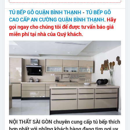
TỦ BẾP GỖ QUẬN BÌNH THẠNH
-
TỦ BẾP GỖ
CAO CẤP AN CƯỜNG QUẬN BÌNH THẠNH
.
Hãy
gọi ngay cho chúng tôi để được tư vấn báo giá
miễn phí tại nhà của Quý khách.
NỘI THẤT SÀI GÒN chuyên cung cấp tủ bếp thích
hợp nhất với những khách hàng đang tìm nơi uy