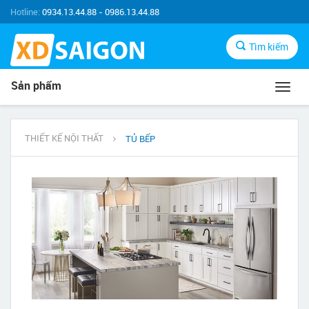
Hotline:
0934.13.44.88 - 0986.13.44.88
Tìm kiếm
Sản phẩm
Toggl
navig
THIẾT KẾ NỘI THẤT
TỦ BẾP