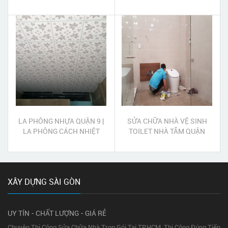
CÔNG MÁI NGÓI TRỌN GÓI
QUẬN 9
LA PHÔNG NHỰA QUẬN 9 |
SỬA CHỮA NHÀ VỆ SINH
LA PHÔNG CÁCH NHIỆT
TOILET NHÀ TẮM QUẬN
QUẬN 9
BÌNH TÂN
XÂY DỰNG SÀI GÒN
UY TÍN - CHẤT LƯỢNG - GIÁ RẺ
Chuyên Thi Công Sửa Chữa Nhà Trọn Gói Tại TP.HCM. Thi Công Đúng Tiến