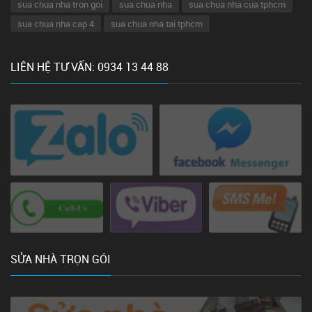
sua chua nha tron goi
sua chua nha
sua chua nha cua tphcm
sua chua nha cap 4
sua chua nha tai tphcm
LIÊN HỆ TƯ VẤN: 0934 13 44 88
SỬA NHÀ TRỌN GÓI