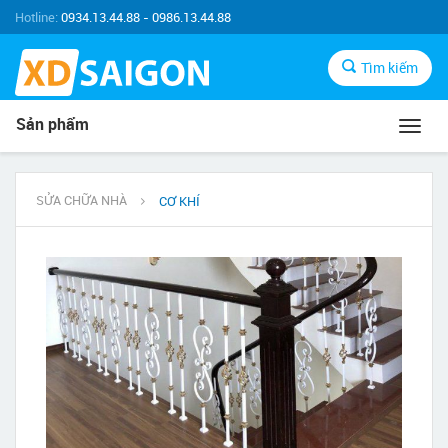
Hotline:
0934.13.44.88 - 0986.13.44.88
Tìm kiếm
Sản phẩm
Toggl
navig
SỬA CHỮA NHÀ
CƠ KHÍ