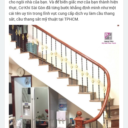
cho ngôi nhà của bạn. Và để biến giấc mơ của bạn thành hiện
thực, Cơ Khí Sài Gòn đã từng bước khẳng định mình như một
cái tên uy tín trong lĩnh vực cung cấp dịch vụ làm cầu thang
sắt, cầu thang sắt mỹ thuật tại TPHCM.