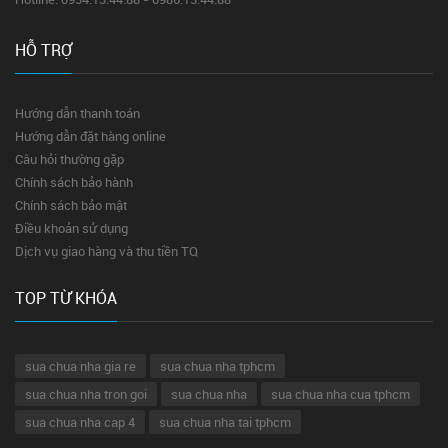
HỖ TRỢ
Hướng dẫn thanh toán
Hướng dẫn đặt hàng online
Câu hỏi thường gặp
Chính sách bảo hành
Chính sách bảo mật
Điều khoản sử dụng
Dịch vụ giao hàng và thu tiền TQ
TOP TỪ KHÓA
sua chua nha gia re
sua chua nha tphcm
sua chua nha tron goi
sua chua nha
sua chua nha cua tphcm
sua chua nha cap 4
sua chua nha tai tphcm