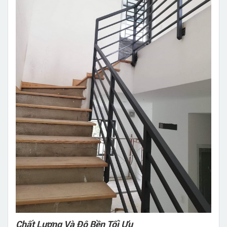
Chất Lượng Và Độ Bền Tối Ưu