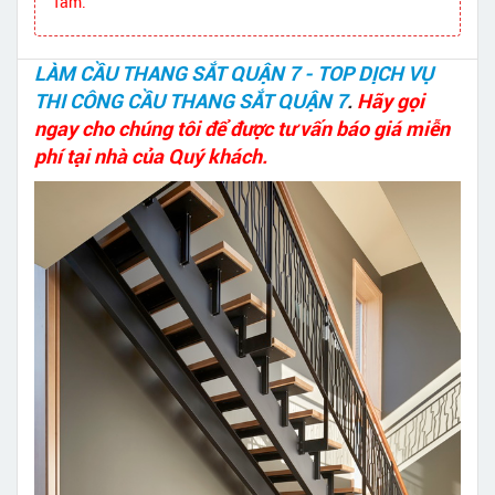
Tâm.
LÀM CẦU THANG SẮT QUẬN 7 - TOP DỊCH VỤ
THI CÔNG CẦU THANG SẮT QUẬN 7
.
Hãy gọi
ngay cho chúng tôi để được tư vấn báo giá miễn
phí tại nhà của Quý khách.