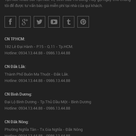
tôi để được tư vấn báo giá miễn phí tại nhà của quí khách.
CN TP.HCM:
182 Lê Đại Hành - P.15 - Q.11 - Tp.HCM.
Hotline: 0934.13.44.88 - 0986.13.44.88
CN Đắk Lắk:
Thành Phố Buôn Ma Thuột - Đắk Lắk.
Hotline: 0934.13.44.88 - 0986.13.44.88
CN Bình Dương:
Đại Lộ Bình Dương - Tp.Thủ Dầu Một - Bình Dương
Hotline: 0934.13.44.88 - 0986.13.44.88
CN Đăk Nông:
Phường Nghĩa Tân - Tx.Gia Nghĩa - Đăk Nông
Hotline: 0934.13.44.88 - 0986.13.44.88