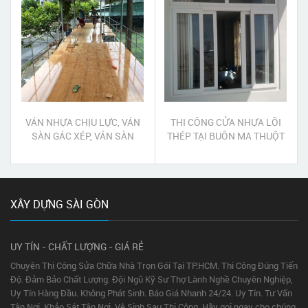
VÁN NHỰA CHỊU LỰC, VÁN
THI CÔNG CỬA NHỰA LÕI
SÀN GÁC XÉP, VÁN SÀN
THÉP TẠI BUÔN MA THUỘT
GÁC LỬNG QUẬN 9
- ĐẮK LẮK
XÂY DỰNG SÀI GÒN
UY TÍN - CHẤT LƯỢNG - GIÁ RẺ
Chuyên Thi Công Sửa Chữa Nhà Trọn Gói Tại TP.HCM. Thi Công Đúng Tiến
Độ. Đảm Bảo Chất Lượng. Đội Ngũ Kỹ Sư Thợ Lành Nghề Chuyên Nghiệp,
Uy Tín Hàng Đầu. Không Phát Sinh. Báo Giá Nhanh 24/24. Uy Tín. Tư Vấn
Tận Nơi. Khảo Sát Tận Nơi. Vệ Sinh Sau Thi Công. Hãy gọi ngay cho chúng