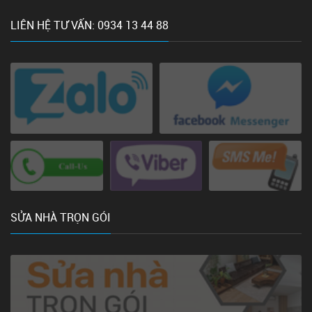
LIÊN HỆ TƯ VẤN: 0934 13 44 88
SỬA NHÀ TRỌN GÓI