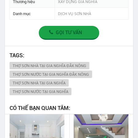
Thương hiệu
XÂY DỰNG GIA NGHĨA
Danh mục
DỊCH VỤ SƠN NHÀ
GỌI TƯ VẤN
TAGS:
THỢ SƠN NHÀ TẠI GIA NGHĨA ĐẮK NÔNG
THỢ SƠN NƯỚC TẠI GIA NGHĨA ĐẮK NÔNG
THỢ SƠN NHÀ TẠI GIA NGHĨA
THỢ SƠN NƯỚC TẠI GIA NGHĨA
CÓ THỂ BẠN QUAN TÂM: