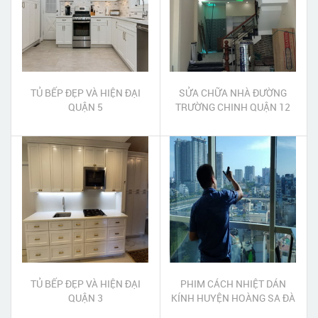
TỦ BẾP ĐẸP VÀ HIỆN ĐẠI
SỬA CHỮA NHÀ ĐƯỜNG
QUẬN 5
TRƯỜNG CHINH QUẬN 12
TỦ BẾP ĐẸP VÀ HIỆN ĐẠI
PHIM CÁCH NHIỆT DÁN
QUẬN 3
KÍNH HUYỆN HOÀNG SA ĐÀ
NẴNG