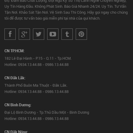
Độ. Đảm Bảo Chất Lượng. Đội Ngũ Kỹ Sư Thợ Lành Nghề Chuyên Nghiệp,
Uy Tín Hàng Đầu. Không Phát Sinh. Báo Giá Nhanh 24/24. Uy Tín. Tư Vấn
Tận Nơi. Khảo Sát Tận Nơi. Vệ Sinh Sau Thi Công. Hãy gọi ngay cho chúng
tôi để được tư vấn báo giá miễn phí tại nhà của quí khách.
CN TP.HCM:
182 Lê Đại Hành - P.15 - Q.11 - Tp.HCM.
Hotline: 0934.13.44.88 - 0986.13.44.88
CN Đắk Lắk:
Thành Phố Buôn Ma Thuột - Đắk Lắk.
Hotline: 0934.13.44.88 - 0986.13.44.88
CN Bình Dương:
Đại Lộ Bình Dương - Tp.Thủ Dầu Một - Bình Dương
Hotline: 0934.13.44.88 - 0986.13.44.88
CN Đăk Nông: