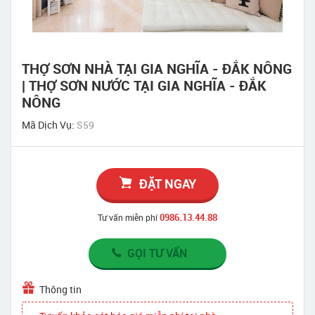
THỢ SƠN NHÀ TẠI GIA NGHĨA - ĐẮK NÔNG
| THỢ SƠN NƯỚC TẠI GIA NGHĨA - ĐẮK
NÔNG
Mã Dịch Vụ:
S59
ĐẶT NGAY
0986.13.44.88
Tư vấn miễn phí
GỌI TƯ VẤN
Thông tin