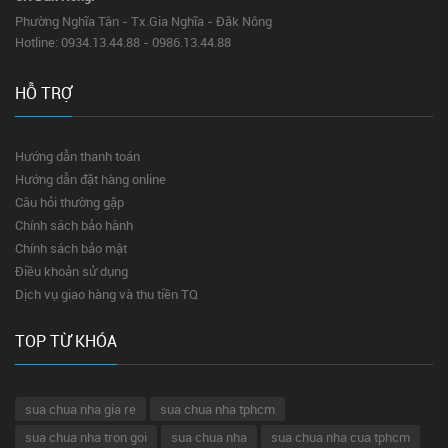
Phường Nghĩa Tân - Tx.Gia Nghĩa - Đăk Nông
Hotline: 0934.13.44.88 - 0986.13.44.88
HỖ TRỢ
Hướng dẫn thanh toán
Hướng dẫn đặt hàng online
Câu hỏi thường gặp
Chính sách bảo hành
Chính sách bảo mật
Điều khoản sử dụng
Dịch vụ giao hàng và thu tiền TQ
TOP TỪ KHÓA
sua chua nha gia re
sua chua nha tphcm
sua chua nha tron goi
sua chua nha
sua chua nha cua tphcm