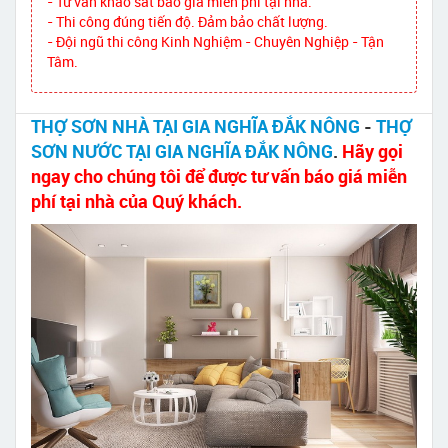
- Tư vấn khảo sát báo giá miễn phí tại nhà.
- Thi công đúng tiến độ. Đảm bảo chất lượng.
- Đội ngũ thi công Kinh Nghiệm - Chuyên Nghiệp - Tận
Tâm.
THỢ SƠN NHÀ TẠI GIA NGHĨA ĐẮK NÔNG
-
THỢ
SƠN NƯỚC TẠI GIA NGHĨA ĐẮK NÔNG
.
Hãy gọi
ngay cho chúng tôi để được tư vấn báo giá miễn
phí tại nhà của Quý khách.