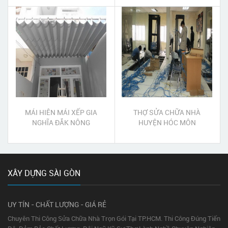
MÁI HIÊN MÁI XẾP GIA
THỢ SỬA CHỮA NHÀ
NGHĨA ĐẮK NÔNG
HUYỆN HÓC MÔN
XÂY DỰNG SÀI GÒN
UY TÍN - CHẤT LƯỢNG - GIÁ RẺ
Chuyên Thi Công Sửa Chữa Nhà Trọn Gói Tại TP.HCM. Thi Công Đúng Tiến