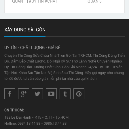
QUẬN 1 | #UY TÍN #CHẤT
QUẬN 5
LƯỢNG #TẬN TÂM
XÂY DỰNG SÀI GÒN
UY TÍN - CHẤT LƯỢNG - GIÁ RẺ
Chuyên Thi Công Sửa Chữa Nhà Trọn Gói Tại TP.HCM. Thi Công Đúng Tiến
Độ. Đảm Bảo Chất Lượng. Đội Ngũ Kỹ Sư Thợ Lành Nghề Chuyên Nghiệp,
Uy Tín Hàng Đầu. Không Phát Sinh. Báo Giá Nhanh 24/24. Uy Tín. Tư Vấn
Tận Nơi. Khảo Sát Tận Nơi. Vệ Sinh Sau Thi Công. Hãy gọi ngay cho chúng
tôi để được tư vấn báo giá miễn phí tại nhà của quí khách.
CN TP.HCM:
182 Lê Đại Hành - P.15 - Q.11 - Tp.HCM.
Hotline: 0934.13.44.88 - 0986.13.44.88