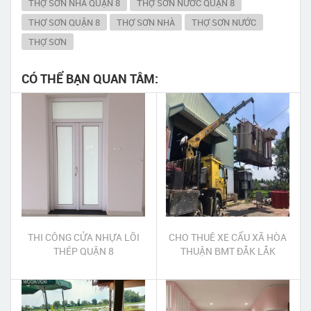
THỢ SƠN NHÀ QUẬN 8
THỢ SƠN NƯỚC QUẬN 8
THỢ SƠN QUẬN 8
THỢ SƠN NHÀ
THỢ SƠN NƯỚC
THỢ SƠN
CÓ THỂ BẠN QUAN TÂM:
THI CÔNG CỬA NHỰA LÕI
CHO THUÊ XE CẨU XÃ HÒA
THÉP QUẬN 8
THUẬN BMT ĐẮK LẮK