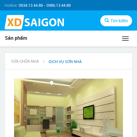
Hotline:
0934.13.44.88 - 0986.13.44.88
Tìm kiếm
Sản phẩm
Toggl
navig
SỬA CHỮA NHÀ
DỊCH VỤ SƠN NHÀ