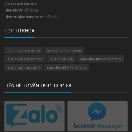
Chính sách bảo mật
Điều khoản sử dụng
Dịch vụ giao hàng và thu tiền TQ
TOP TỪ KHÓA
sua chua nha gia re
sua chua nha tphcm
sua chua nha tron goi
sua chua nha
sua chua nha cua tphcm
sua chua nha cap 4
sua chua nha tai tphcm
LIÊN HỆ TƯ VẤN: 0934 13 44 88