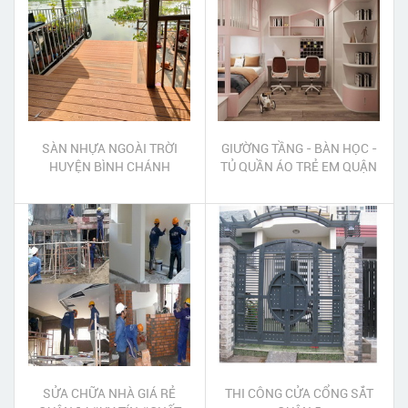
SÀN NHỰA NGOÀI TRỜI
GIƯỜNG TẦNG - BÀN HỌC -
HUYỆN BÌNH CHÁNH
TỦ QUẦN ÁO TRẺ EM QUẬN
TPHCM
GÒ VẤP
SỬA CHỮA NHÀ GIÁ RẺ
THI CÔNG CỬA CỔNG SẮT