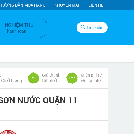
HƯỚNG DẪN MUA HÀNG
KHUYẾN MÃI
LIÊN HỆ
NGHIỆM THU
Tìm kiếm
Thanh toán
g
Giá thành
Miễn phí tư
Free
& Chất lượng
tốt nhất
vấn tại nhà
 SƠN NƯỚC QUẬN 11