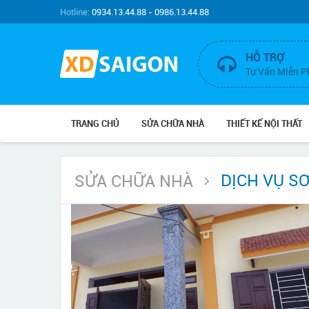
Hotline:
0934.13.44.88 - 0986.13.44.88
HỖ TRỢ
Tư Vấn Miễn P
TRANG CHỦ
SỬA CHỮA NHÀ
THIẾT KẾ NỘI THẤT
DỊCH VỤ S
SỬA CHỮA NHÀ