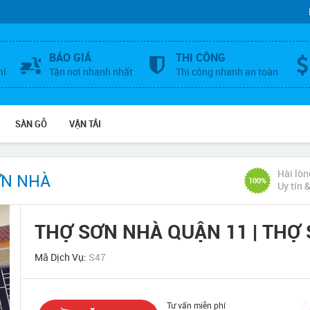
BÁO GIÁ
THI CÔNG
hí
Tận nơi nhanh nhất
Thi công nhanh an toàn
SÀN GỖ
VẬN TẢI
Hài lòn
ƠN NHÀ
100%
Uy tín 
THỢ SƠN NHÀ QUẬN 11 | THỢ
Mã Dịch Vụ:
S47
Tư vấn miễn phí