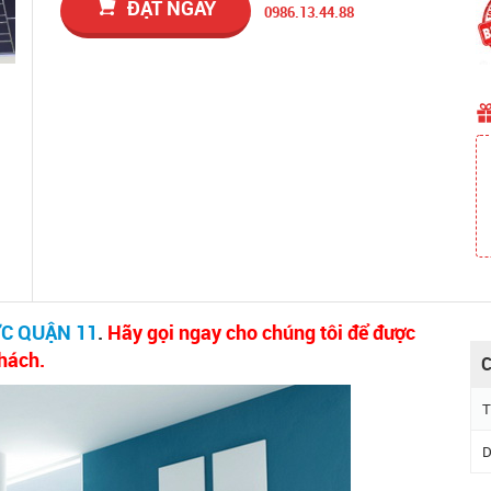
ĐẶT NGAY
0986.13.44.88
C QUẬN 11
.
Hãy gọi ngay cho chúng tôi để được
khách.
C
T
D