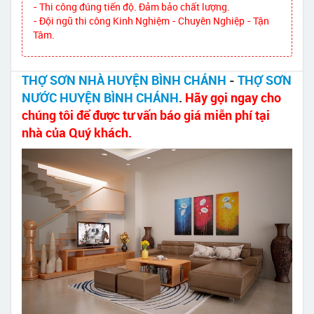
- Thi công đúng tiến độ. Đảm bảo chất lượng.
- Đội ngũ thi công Kinh Nghiệm - Chuyên Nghiệp - Tận
Tâm.
THỢ SƠN NHÀ HUYỆN BÌNH CHÁNH
-
THỢ SƠN
NƯỚC HUYỆN BÌNH CHÁNH
.
Hãy gọi ngay cho
chúng tôi để được tư vấn báo giá miễn phí tại
nhà của Quý khách.