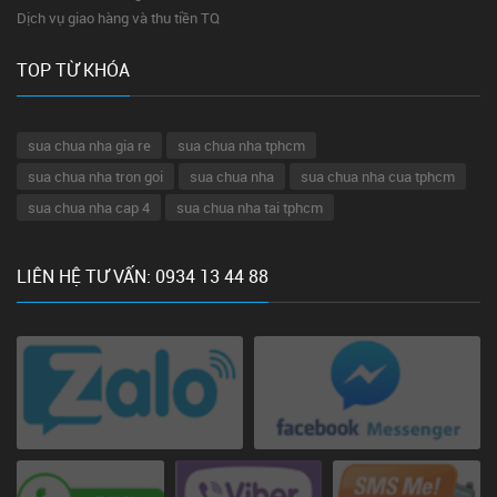
Dịch vụ giao hàng và thu tiền TQ
TOP TỪ KHÓA
sua chua nha gia re
sua chua nha tphcm
sua chua nha tron goi
sua chua nha
sua chua nha cua tphcm
sua chua nha cap 4
sua chua nha tai tphcm
LIÊN HỆ TƯ VẤN: 0934 13 44 88