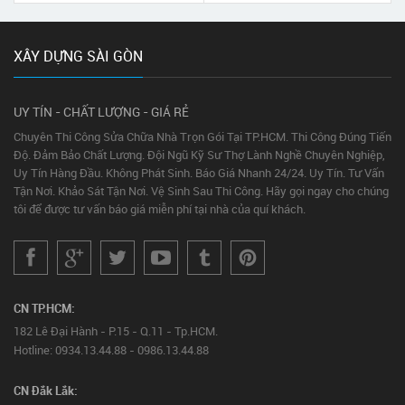
XÂY DỰNG SÀI GÒN
UY TÍN - CHẤT LƯỢNG - GIÁ RẺ
Chuyên Thi Công Sửa Chữa Nhà Trọn Gói Tại TP.HCM. Thi Công Đúng Tiến
Độ. Đảm Bảo Chất Lượng. Đội Ngũ Kỹ Sư Thợ Lành Nghề Chuyên Nghiệp,
Uy Tín Hàng Đầu. Không Phát Sinh. Báo Giá Nhanh 24/24. Uy Tín. Tư Vấn
Tận Nơi. Khảo Sát Tận Nơi. Vệ Sinh Sau Thi Công. Hãy gọi ngay cho chúng
tôi để được tư vấn báo giá miễn phí tại nhà của quí khách.
CN TP.HCM:
182 Lê Đại Hành - P.15 - Q.11 - Tp.HCM.
Hotline: 0934.13.44.88 - 0986.13.44.88
CN Đắk Lắk: