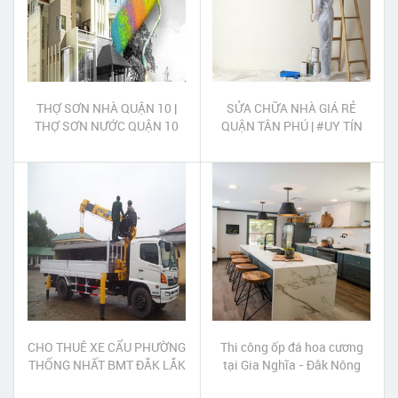
THỢ SƠN NHÀ QUẬN 10 |
SỬA CHỮA NHÀ GIÁ RẺ
THỢ SƠN NƯỚC QUẬN 10
QUẬN TÂN PHÚ | #UY TÍN
#CHẤT LƯỢNG #TẬN TÂM
CHO THUÊ XE CẨU PHƯỜNG
Thi công ốp đá hoa cương
THỐNG NHẤT BMT ĐẮK LẮK
tại Gia Nghĩa - Đắk Nông