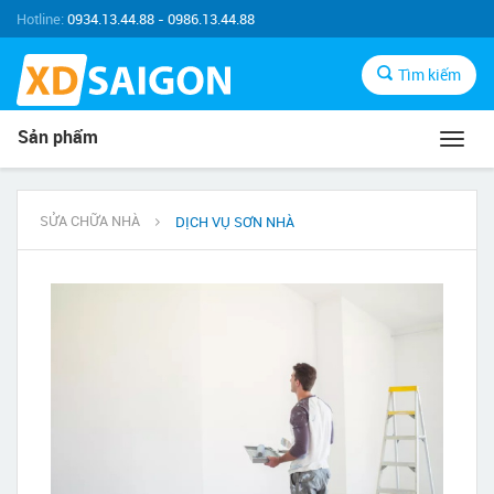
Hotline:
0934.13.44.88 - 0986.13.44.88
Tìm kiếm
Sản phẩm
Toggl
navig
SỬA CHỮA NHÀ
DỊCH VỤ SƠN NHÀ