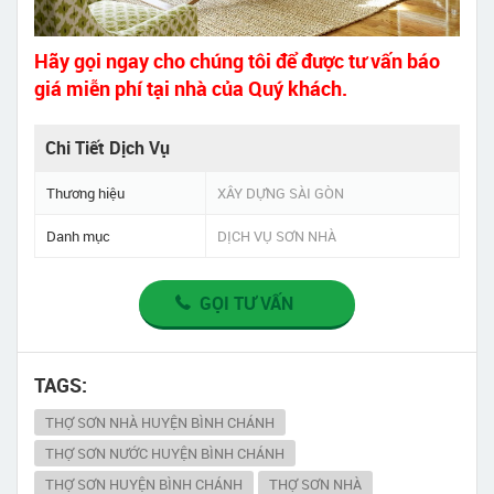
Hãy gọi ngay cho chúng tôi để được tư vấn báo
giá miễn phí tại nhà của Quý khách.
Chi Tiết Dịch Vụ
Thương hiệu
XÂY DỰNG SÀI GÒN
Danh mục
DỊCH VỤ SƠN NHÀ
GỌI TƯ VẤN
TAGS:
THỢ SƠN NHÀ HUYỆN BÌNH CHÁNH
THỢ SƠN NƯỚC HUYỆN BÌNH CHÁNH
THỢ SƠN HUYỆN BÌNH CHÁNH
THỢ SƠN NHÀ