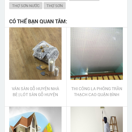
THỢ SƠN NƯỚC
THỢ SƠN
CÓ THỂ BẠN QUAN TÂM:
VÁN SÀN GỖ HUYỆN NHÀ
THI CÔNG LA PHÔNG TRẦN
BÈ | LÓT SÀN GỖ HUYỆN
THẠCH CAO QUẬN BÌNH
NHÀ BÈ
TÂN