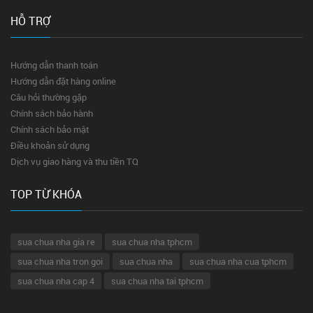
HỖ TRỢ
Hướng dẫn thanh toán
Hướng dẫn đặt hàng online
Câu hỏi thường gặp
Chính sách bảo hành
Chính sách bảo mật
Điều khoản sử dụng
Dịch vụ giao hàng và thu tiền TQ
TOP TỪ KHÓA
sua chua nha gia re
sua chua nha tphcm
sua chua nha tron goi
sua chua nha
sua chua nha cua tphcm
sua chua nha cap 4
sua chua nha tai tphcm