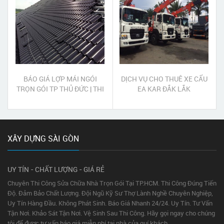
BÁO GIÁ LỢP MÁI NGÓI
DỊCH VỤ CHO THUÊ XE CẨU
TRỌN GÓI TP THỦ ĐỨC | THI
EA KAR ĐẮK LẮK
CÔNG MÁI NGÓI TRỌN GÓI
TP THỦ ĐỨC
XÂY DỰNG SÀI GÒN
UY TÍN - CHẤT LƯỢNG - GIÁ RẺ
Chuyên Thi Công Sửa Chữa Nhà Trọn Gói Tại TP.HCM. Thi Công Đúng Tiến
Độ. Đảm Bảo Chất Lượng. Đội Ngũ Kỹ Sư Thợ Lành Nghề Chuyên Nghiệp,
Uy Tín Hàng Đầu. Không Phát Sinh. Báo Giá Nhanh 24/24. Uy Tín. Tư Vấn
Tận Nơi. Khảo Sát Tận Nơi. Vệ Sinh Sau Thi Công. Hãy gọi ngay cho chúng
tôi để được tư vấn báo giá miễn phí tại nhà của quí khách.