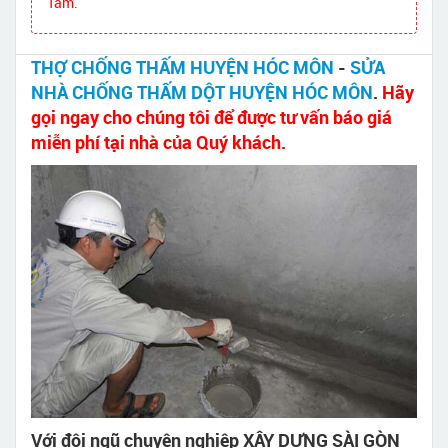
Tâm.
THỢ CHỐNG THẤM HUYỆN HÓC MÔN
-
SỬA
NHÀ CHỐNG THẤM DỘT HUYỆN HÓC MÔN
.
Hãy
gọi ngay cho chúng tôi để được tư vấn báo giá
miễn phí tại nhà của Quý khách.
Với đội ngũ chuyên nghiệp XÂY DỰNG SÀI GÒN