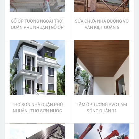
GỖ ỐP TƯỜNG NGOÀI TRỜI
SỬA CHỮA NHÀ ĐƯỜNG VÕ
QUẬN PHÚ NHUẬN | GỖ ỐP
VĂN KIỆT QUẬN 5
TRẦN NGOÀI TRỜI QUẬN
PHÚ NHUẬN
THỢ SƠN NHÀ QUẬN PHÚ
TẤM ỐP TƯỜNG PVC LAM
NHUẬN | THỢ SƠN NƯỚC
SÓNG QUẬN 11
QUẬN PHÚ NHUẬN