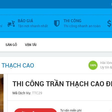
BÁO GIÁ
THI CÔNG
hí
Tận nơi nhanh nhất
Thi công nhanh an toàn
SÀN GỖ
VẬN TẢI
Hài lòn
 THẠCH CAO
100%
Uy tín 
THI CÔNG TRẦN THẠCH CAO Đ
Mã Dịch Vụ:
TTC29
Tư vấn miễn phí