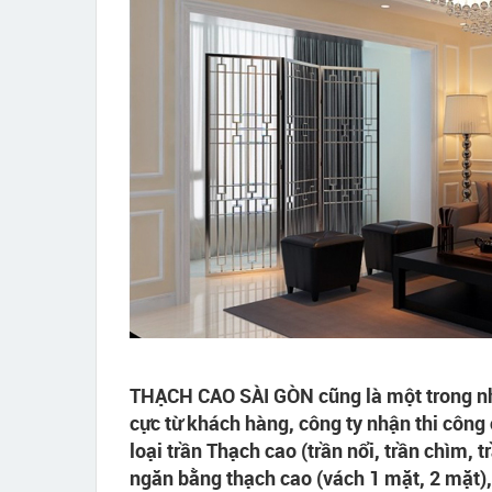
THẠCH CAO SÀI GÒN cũng là một trong nhữ
cực từ khách hàng, công ty nhận thi công
loại trần Thạch cao (trần nổi, trần chìm, t
ngăn bằng thạch cao (vách 1 mặt, 2 mặt), 