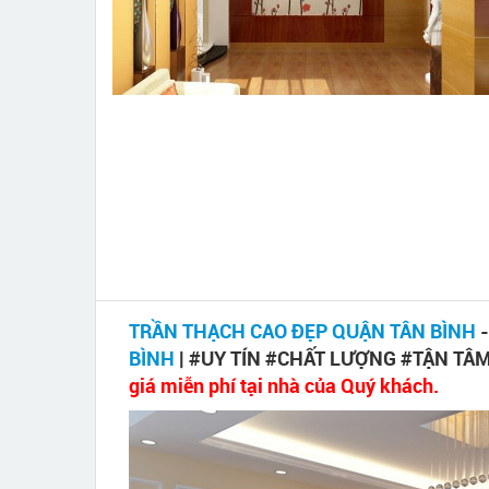
TRẦN THẠCH CAO ĐẸP QUẬN TÂN BÌNH
BÌNH
| #UY TÍN #CHẤT LƯỢNG #TẬN TÂ
giá miễn phí tại nhà của Quý khách.