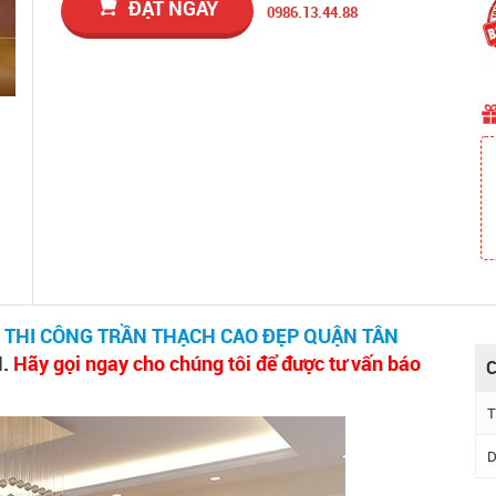
ĐẶT NGAY
0986.13.44.88
-
THI CÔNG TRẦN THẠCH CAO ĐẸP QUẬN TÂN
M.
Hãy gọi ngay cho chúng tôi để được tư vấn báo
C
T
D