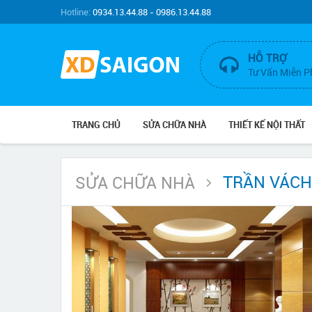
Hotline:
0934.13.44.88 - 0986.13.44.88
HỖ TRỢ
Tư Vấn Miễn P
TRANG CHỦ
SỬA CHỮA NHÀ
THIẾT KẾ NỘI THẤT
TRẦN VÁCH
SỬA CHỮA NHÀ