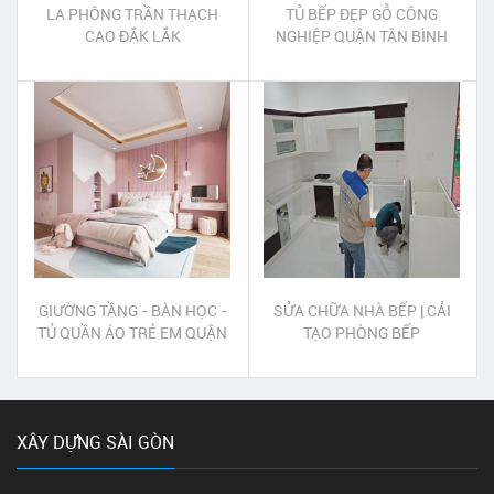
LA PHÔNG TRẦN THẠCH
TỦ BẾP ĐẸP GỖ CÔNG
CAO ĐẮK LẮK
NGHIỆP QUẬN TÂN BÌNH
GIƯỜNG TẦNG - BÀN HỌC -
SỬA CHỮA NHÀ BẾP | CẢI
TỦ QUẦN ÁO TRẺ EM QUẬN
TẠO PHÒNG BẾP
2
XÂY DỰNG SÀI GÒN