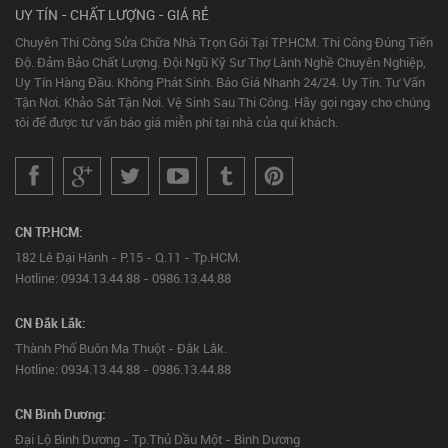
UY TÍN - CHẤT LƯỢNG - GIÁ RẺ
Chuyên Thi Công Sửa Chữa Nhà Trọn Gói Tại TP.HCM. Thi Công Đúng Tiến
Độ. Đảm Bảo Chất Lượng. Đội Ngũ Kỹ Sư Thợ Lành Nghề Chuyên Nghiệp,
Uy Tín Hàng Đầu. Không Phát Sinh. Báo Giá Nhanh 24/24. Uy Tín. Tư Vấn
Tận Nơi. Khảo Sát Tận Nơi. Vệ Sinh Sau Thi Công. Hãy gọi ngay cho chúng
tôi để được tư vấn báo giá miễn phí tại nhà của quí khách.
CN TP.HCM:
182 Lê Đại Hành - P.15 - Q.11 - Tp.HCM.
Hotline: 0934.13.44.88 - 0986.13.44.88
CN Đắk Lắk:
Thành Phố Buôn Ma Thuột - Đắk Lắk.
Hotline: 0934.13.44.88 - 0986.13.44.88
CN Bình Dương:
Đại Lộ Bình Dương - Tp.Thủ Dầu Một - Bình Dương