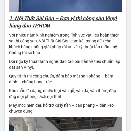
1. Nội Thất Sài Gòn – Đơn vị thi công sàn Vinyl
hàng đầu TP.HCM
Với nhiều năm kinh nghiệm trong lĩnh vực vật liệu hoàn thiện
và thi công sàn, Nội Thất Sài Gòn cam kết mang đến cho
khách hàng những giải pháp tối ưu về kỹ thuật lẫn thẩm mỹ.
Chúng tôi sở hữu:
Đội ngũ kỹ thuật lành nghề, đào tạo bài bản về tiêu chuẩn lắp
đặt sàn Vinyl.
Quy trình thi công chuẩn, đảm bảo mặt sàn phẳng – bám
dính – chống bong tróc.
Kho mẫu đa dạng, nhiều loại vân gỗ, vân đá, vân thảm, đáp
ứng mọi phong cách nội thất.
Máy móc hiện đại, hỗ trợ xử lý nền – cán phẳng – dán keo
chuyên dụng.