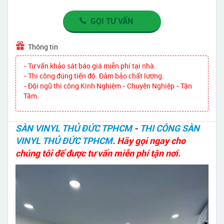
GỌI TƯ VẤN
Thông tin
- Tư vấn khảo sát báo giá miễn phí tại nhà.
- Thi công đúng tiến độ. Đảm bảo chất lượng.
- Đội ngũ thi công Kinh Nghiệm - Chuyên Nghiệp - Tận
Tâm.
SÀN VINYL THỦ ĐỨC TPHCM
-
THI CÔNG SÀN
VINYL THỦ ĐỨC TPHCM
.
Hãy gọi ngay cho
chúng tôi để được tư vấn miễn phí tận nơi.