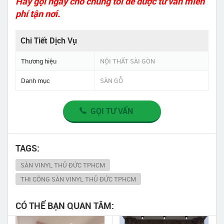
Hãy gọi ngay cho chúng tôi để được tư vấn miễn
phí tận nơi.
Chi Tiết Dịch Vụ
Thương hiệu
NỘI THẤT SÀI GÒN
Danh mục
SÀN GỖ
GỌI TƯ VẤN
TAGS:
SÀN VINYL THỦ ĐỨC TPHCM
THI CÔNG SÀN VINYL THỦ ĐỨC TPHCM
CÓ THỂ BẠN QUAN TÂM: