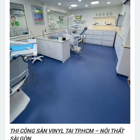
THI CÔNG SÀN VINYL TẠI TP.HCM – NỘI THẤT
SÀI GÒN