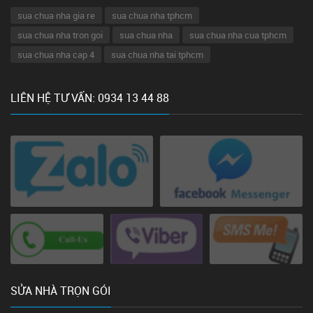
sua chua nha gia re
sua chua nha tphcm
sua chua nha tron goi
sua chua nha
sua chua nha cua tphcm
sua chua nha cap 4
sua chua nha tai tphcm
LIÊN HỆ TƯ VẤN: 0934 13 44 88
SỬA NHÀ TRỌN GÓI