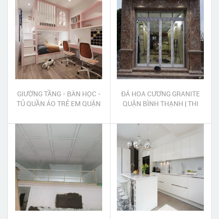
GIƯỜNG TẦNG - BÀN HỌC -
ĐÁ HOA CƯƠNG GRANITE
TỦ QUẦN ÁO TRẺ EM QUẬN
QUẬN BÌNH THẠNH | THI
TÂN BÌNH
CÔNG ĐÁ HOA CƯƠNG
GRANITE QUẬN BÌNH
THẠNH