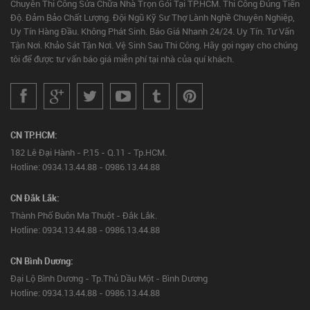
Chuyên Thi Công Sửa Chữa Nhà Trọn Gói Tại TP.HCM. Thi Công Đúng Tiến
Độ. Đảm Bảo Chất Lượng. Đội Ngũ Kỹ Sư Thợ Lành Nghề Chuyên Nghiệp,
Uy Tín Hàng Đầu. Không Phát Sinh. Báo Giá Nhanh 24/24. Uy Tín. Tư Vấn
Tận Nơi. Khảo Sát Tận Nơi. Vệ Sinh Sau Thi Công. Hãy gọi ngay cho chúng
tôi để được tư vấn báo giá miễn phí tại nhà của quí khách.
CN TP.HCM:
182 Lê Đại Hành - P.15 - Q.11 - Tp.HCM.
Hotline: 0934.13.44.88 - 0986.13.44.88
CN Đắk Lắk:
Thành Phố Buôn Ma Thuột - Đắk Lắk.
Hotline: 0934.13.44.88 - 0986.13.44.88
CN Bình Dương:
Đại Lộ Bình Dương - Tp.Thủ Dầu Một - Bình Dương
Hotline: 0934.13.44.88 - 0986.13.44.88