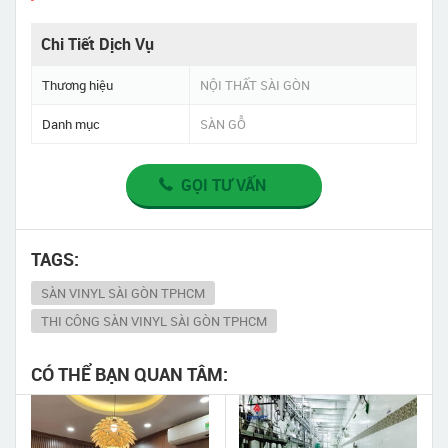
Chi Tiết Dịch Vụ
Thương hiệu
NỘI THẤT SÀI GÒN
Danh mục
SÀN GỖ
GỌI TƯ VẤN
TAGS:
SÀN VINYL SÀI GÒN TPHCM
THI CÔNG SÀN VINYL SÀI GÒN TPHCM
CÓ THỂ BẠN QUAN TÂM: