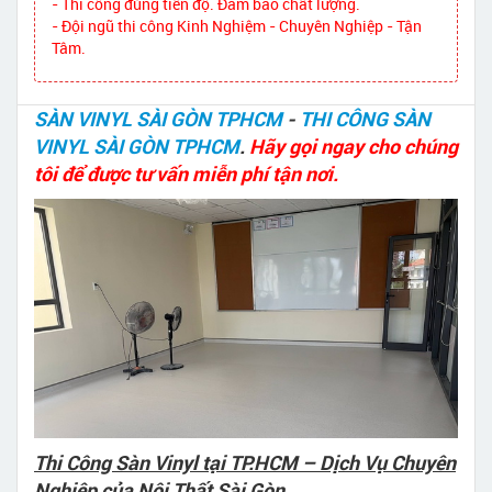
- Thi công đúng tiến độ. Đảm bảo chất lượng.
- Đội ngũ thi công Kinh Nghiệm - Chuyên Nghiệp - Tận
Tâm.
SÀN VINYL SÀI GÒN TPHCM
-
THI CÔNG SÀN
VINYL SÀI GÒN TPHCM
.
Hãy gọi ngay cho chúng
tôi để được tư vấn miễn phí tận nơi.
Thi Công Sàn Vinyl tại TP.HCM – Dịch Vụ Chuyên
Nghiệp của Nội Thất Sài Gòn