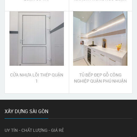
BÌNH THẠNH
CỬA NHỰA LÕI THÉP QUẬN
TỦ BẾP ĐẸP GỖ CÔNG
1
NGHIỆP QUẬN PHÚ NHUẬN
XÂY DỰNG SÀI GÒN
UY TÍN - CHẤT LƯỢNG - GIÁ RẺ