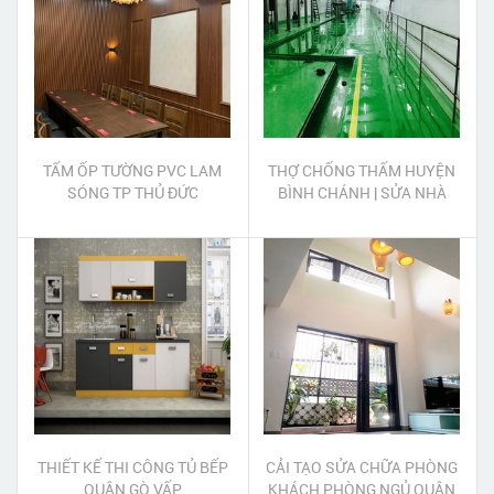
TẤM ỐP TƯỜNG PVC LAM
THỢ CHỐNG THẤM HUYỆN
SÓNG TP THỦ ĐỨC
BÌNH CHÁNH | SỬA NHÀ
CHỐNG THẤM DỘT HUYỆN
BÌNH CHÁNH
THIẾT KẾ THI CÔNG TỦ BẾP
CẢI TẠO SỬA CHỮA PHÒNG
QUẬN GÒ VẤP
KHÁCH PHÒNG NGỦ QUẬN