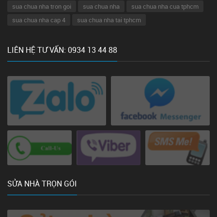
sua chua nha tron goi
sua chua nha
sua chua nha cua tphcm
sua chua nha cap 4
sua chua nha tai tphcm
LIÊN HỆ TƯ VẤN: 0934 13 44 88
SỬA NHÀ TRỌN GÓI