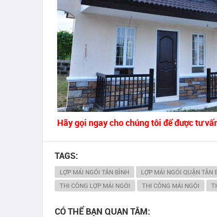
Hãy gọi ngay cho chúng tôi để được tư vấ
TAGS:
LỢP MÁI NGÓI TÂN BÌNH
LỢP MÁI NGÓI QUẬN TÂN 
THI CÔNG LỢP MÁI NGÓI
THI CÔNG MÁI NGÓI
T
CÓ THỂ BẠN QUAN TÂM: