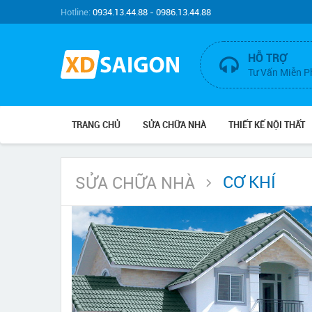
Hotline:
0934.13.44.88 - 0986.13.44.88
HỖ TRỢ
Tư Vấn Miễn P
TRANG CHỦ
SỬA CHỮA NHÀ
THIẾT KẾ NỘI THẤT
CƠ KHÍ
SỬA CHỮA NHÀ