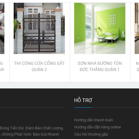
NG
THI CÔNG CỬA CỔNG SẮT
SƠN NHÀ ĐƯỜNG TÔN
M
AR
QUẬN 2
ĐỨC THẮNG QUẬN 1
S
HỖ TRỢ
Hướng dẫn thanh toán
Hướng dẫn đặt hàng online
 Đúng Tiến Độ. Đảm Bảo Chất Lượng.
. Không Phát Sinh. Báo Giá Nhanh
Câu hỏi thường gặp