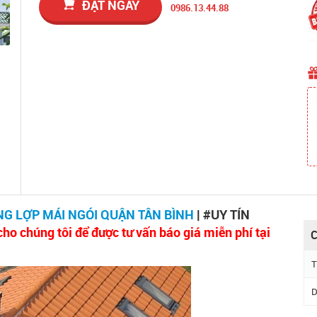
ĐẶT NGAY
0986.13.44.88
NG LỢP MÁI NGÓI QUẬN TÂN BÌNH
| #UY TÍN
ho chúng tôi để được tư vấn báo giá miễn phí tại
C
T
D