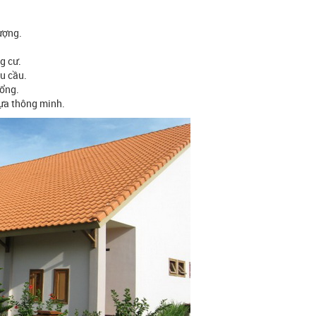
ượng.
g cư.
êu cầu.
cổng.
hựa thông minh.