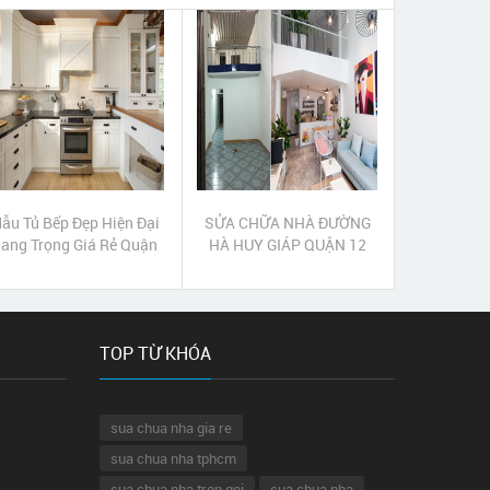
ẫu Tủ Bếp Đẹp Hiện Đại
SỬA CHỮA NHÀ ĐƯỜNG
ang Trọng Giá Rẻ Quận
HÀ HUY GIÁP QUẬN 12
12
TOP TỪ KHÓA
sua chua nha gia re
sua chua nha tphcm
sua chua nha tron goi
sua chua nha