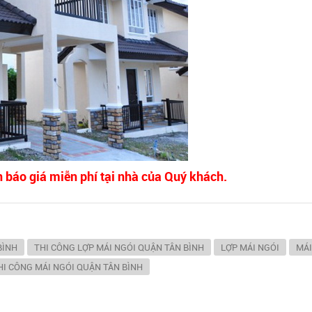
n báo giá miễn phí tại nhà của Quý khách.
BÌNH
THI CÔNG LỢP MÁI NGÓI QUẬN TÂN BÌNH
LỢP MÁI NGÓI
MÁI
HI CÔNG MÁI NGÓI QUẬN TÂN BÌNH