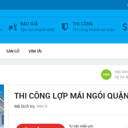
BÁO GIÁ
THI CÔNG
hí
Tận nơi nhanh nhất
Thi công nhanh an toàn
SÀN GỖ
VẬN TẢI
Hài lòn
100%
Uy tín 
THI CÔNG LỢP MÁI NGÓI QUẬN
Mã Dịch Vụ:
MN18
Tư vấn miễn phí