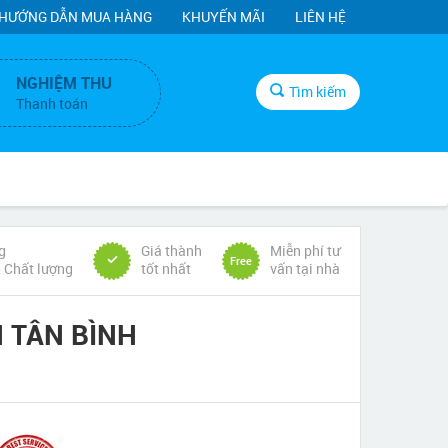
HƯỚNG DẪN MUA HÀNG
KHUYẾN MÃI
LIÊN HỆ
NGHIỆM THU
Tìm kiếm
Thanh toán
g
Giá thành
Miễn phí tư
Free
& Chất lượng
tốt nhất
vấn tại nhà
 TÂN BÌNH