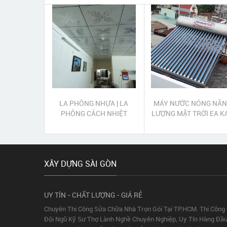
LA PHÔNG NHỰA | LA
MÁY NƯỚC NÓNG NĂ
PHÔNG CÁCH NHIỆT
LƯỢNG MẶT TRỜI EA K
ĐẮK LẮK
XÂY DỰNG SÀI GÒN
UY TÍN - CHẤT LƯỢNG - GIÁ RẺ
Chuyên Thi Công Sửa Chữa Nhà Trọn Gói Tại TP.HCM. Thi Công
Đội Ngũ Kỹ Sư Thợ Lành Nghề Chuyên Nghiệp, Uy Tín Hàng Đầu