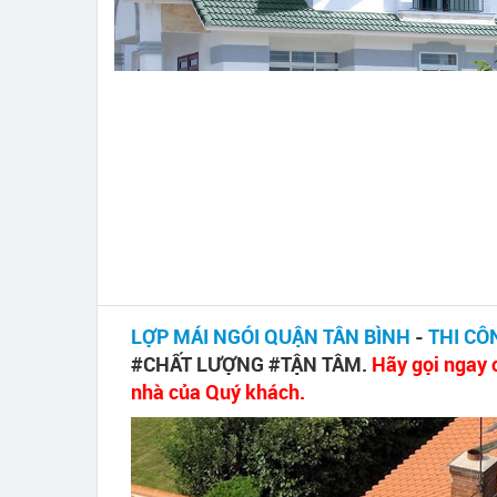
LỢP MÁI NGÓI QUẬN TÂN BÌNH
-
THI CÔ
#CHẤT LƯỢNG #TẬN TÂM.
Hãy gọi ngay c
nhà của Quý khách.