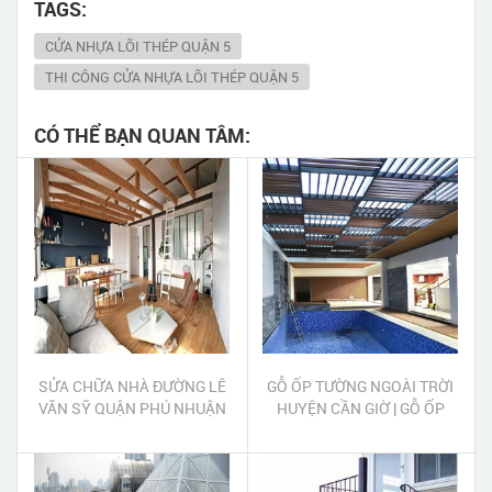
TAGS:
CỬA NHỰA LÕI THÉP QUẬN 5
THI CÔNG CỬA NHỰA LÕI THÉP QUẬN 5
CÓ THỂ BẠN QUAN TÂM:
SỬA CHỮA NHÀ ĐƯỜNG LÊ
GỖ ỐP TƯỜNG NGOÀI TRỜI
VĂN SỸ QUẬN PHÚ NHUẬN
HUYỆN CẦN GIỜ | GỖ ỐP
TRẦN NGOÀI TRỜI HUYỆN
CẦN GIỜ