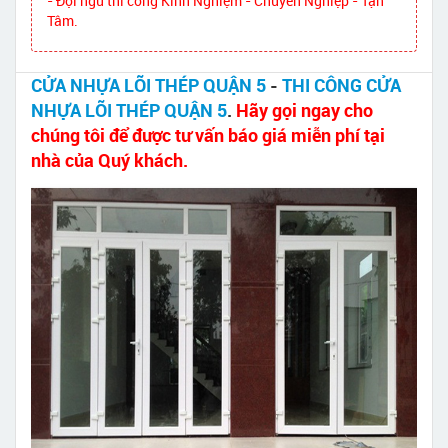
- Đội ngũ thi công Kinh Nghiệm - Chuyên Nghiệp - Tận
Tâm.
CỬA NHỰA LÕI THÉP QUẬN 5
-
THI CÔNG CỬA
NHỰA LÕI THÉP QUẬN 5
.
Hãy gọi ngay cho
chúng tôi để được tư vấn báo giá miễn phí tại
nhà của Quý khách.