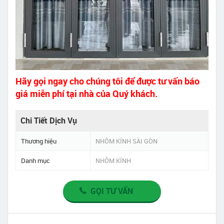
Hãy gọi ngay cho chúng tôi để được tư vấn báo
giá miễn phí tại nhà của Quý khách.
Chi Tiết Dịch Vụ
Thương hiệu
NHÔM KÍNH SÀI GÒN
Danh mục
NHÔM KÍNH
GỌI TƯ VẤN