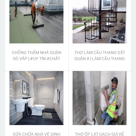
CHỐNG THẤM NHÀ QUẬN
THỢ LÀM CẦU THANG SẮT
GÒ VẤP | #UY TÍN #CHẤT
QUẬN 8 | LÀM CẦU THANG
LƯỢNG #TẬN TÂM
SẮT QUẬN 8
SỬA CHỮA NHÀ VỆ SINH
THỢ ỐP LÁT GẠCH GIÁ RẺ