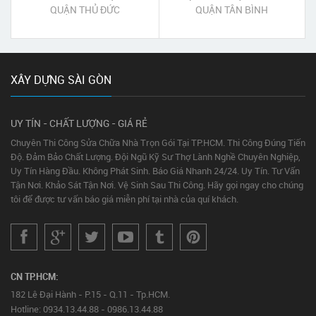
QUẬN THỦ ĐỨC
QUẬN TÂN BÌNH
XÂY DỰNG SÀI GÒN
UY TÍN - CHẤT LƯỢNG - GIÁ RẺ
Chuyên Thi Công Sửa Chữa Nhà Trọn Gói Tại TP.HCM. Thi Công Đúng Tiến
Độ. Đảm Bảo Chất Lượng. Đội Ngũ Kỹ Sư Thợ Lành Nghề Chuyên Nghiệp,
Uy Tín Hàng Đầu. Không Phát Sinh. Báo Giá Nhanh 24/24. Uy Tín. Tư Vấn
Tận Nơi. Khảo Sát Tận Nơi. Vệ Sinh Sau Thi Công. Hãy gọi ngay cho chúng
tôi để được tư vấn báo giá miễn phí tại nhà của quí khách.
CN TP.HCM:
182 Lê Đại Hành - P.15 - Q.11 - Tp.HCM.
Hotline: 0934.13.44.88 - 0986.13.44.88