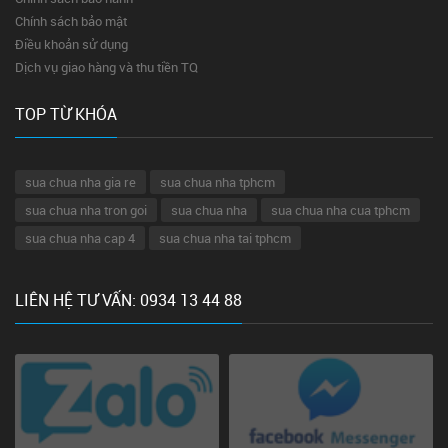
Chính sách bảo mật
Điều khoản sử dụng
Dịch vụ giao hàng và thu tiền TQ
TOP TỪ KHÓA
sua chua nha gia re
sua chua nha tphcm
sua chua nha tron goi
sua chua nha
sua chua nha cua tphcm
sua chua nha cap 4
sua chua nha tai tphcm
LIÊN HỆ TƯ VẤN: 0934 13 44 88