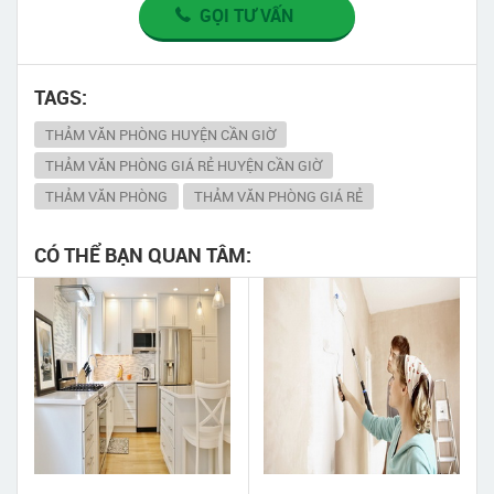
GỌI TƯ VẤN
TAGS:
THẢM VĂN PHÒNG HUYỆN CẦN GIỜ
THẢM VĂN PHÒNG GIÁ RẺ HUYỆN CẦN GIỜ
THẢM VĂN PHÒNG
THẢM VĂN PHÒNG GIÁ RẺ
CÓ THỂ BẠN QUAN TÂM: