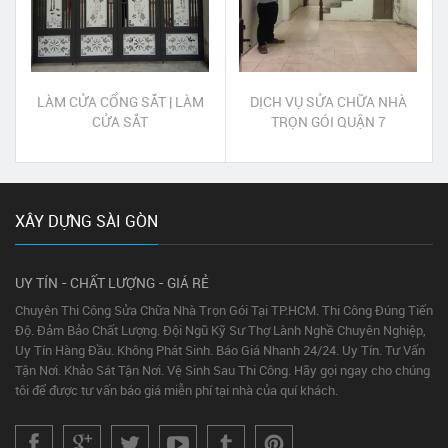
LÀM CỬA CỔNG SẮT | LÀM
DỊCH VỤ SỬA CHỮA NHÀ
CỬA SẮT
TRỌN GÓI QUẬN 7
XÂY DỰNG SÀI GÒN
UY TÍN - CHẤT LƯỢNG - GIÁ RẺ
Chuyên Thi Công Sửa Chữa Nhà Trọn Gói Tại TP.HCM. Thi Công Đúng Tiến
Độ. Đảm Bảo Chất Lượng. Đội Ngũ Kỹ Sư Thợ Lành Nghề Chuyên Nghiệp,
Uy Tín Hàng Đầu. Không Phát Sinh. Báo Giá Nhanh 24/24. Uy Tín. Tư Vấn
Tận Nơi. Khảo Sát Tận Nơi. Vệ Sinh Sau Thi Công. Hãy gọi ngay cho chúng
tôi để được tư vấn báo giá miễn phí tại nhà của quí khách.