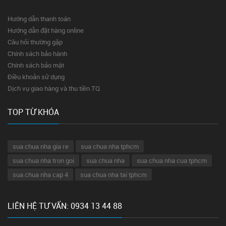
Hướng dẫn thanh toán
Hướng dẫn đặt hàng online
Câu hỏi thường gặp
Chính sách bảo hành
Chính sách bảo mật
Điều khoản sử dụng
Dịch vụ giao hàng và thu tiền TQ
TOP TỪ KHÓA
sua chua nha gia re
sua chua nha tphcm
sua chua nha tron goi
sua chua nha
sua chua nha cua tphcm
sua chua nha cap 4
sua chua nha tai tphcm
LIÊN HỆ TƯ VẤN: 0934 13 44 88