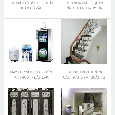
TOP MẪU TỦ BẾP ĐẸP NHẤT
SƠN NHÀ GIÁ RẺ QUẬN
QUẬN GÒ VẤP
BÌNH THẠNH | #UY TÍN
#CHẤT LƯỢNG #TẬN TÂM
MÁY LỌC NƯỚC TẠI BUÔN
TOP DỊCH VỤ THI CÔNG
MA THUỘT - ĐẮK LẮK
CẦU THANG SẮT QUẬN 12