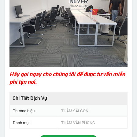
Hãy gọi ngay cho chúng tôi để được tư vấn miễn
phí tận nơi.
Chi Tiết Dịch Vụ
Thương hiệu
THẢM SÀI GÒN
Danh mục
THẢM VĂN PHÒNG