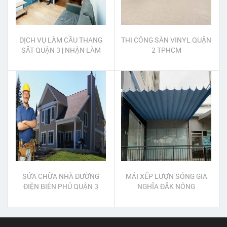
DỊCH VỤ LÀM CẦU THANG
THI CÔNG SÀN VINYL QUẬN
SẮT QUẬN 3 | NHẬN LÀM
2 TPHCM
CẦU THANG SẮT MỸ THUẬT
QUẬN 3
SỬA CHỮA NHÀ ĐƯỜNG
MÁI XẾP LƯỢN SÓNG GIA
ĐIỆN BIÊN PHỦ QUẬN 3
NGHĨA ĐẮK NÔNG