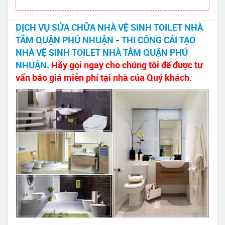
DỊCH VỤ SỬA CHỮA NHÀ VỆ SINH TOILET NHÀ
TẮM QUẬN PHÚ NHUẬN
-
THI CÔNG CẢI TẠO
NHÀ VỆ SINH TOILET NHÀ TẮM QUẬN PHÚ
NHUẬN
.
Hãy gọi ngay cho chúng tôi để được tư
vấn báo giá miễn phí tại nhà của Quý khách.