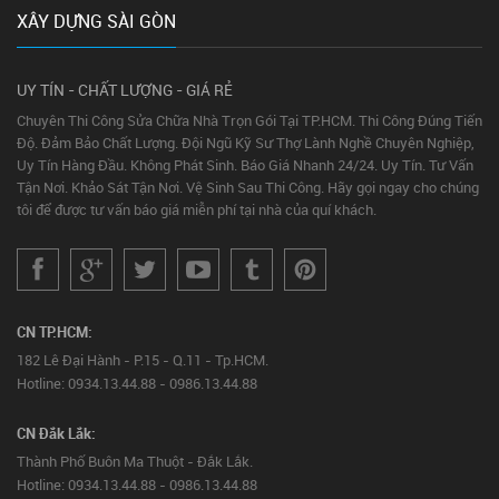
XÂY DỰNG SÀI GÒN
UY TÍN - CHẤT LƯỢNG - GIÁ RẺ
Chuyên Thi Công Sửa Chữa Nhà Trọn Gói Tại TP.HCM. Thi Công Đúng Tiến
Độ. Đảm Bảo Chất Lượng. Đội Ngũ Kỹ Sư Thợ Lành Nghề Chuyên Nghiệp,
Uy Tín Hàng Đầu. Không Phát Sinh. Báo Giá Nhanh 24/24. Uy Tín. Tư Vấn
Tận Nơi. Khảo Sát Tận Nơi. Vệ Sinh Sau Thi Công. Hãy gọi ngay cho chúng
tôi để được tư vấn báo giá miễn phí tại nhà của quí khách.
CN TP.HCM:
182 Lê Đại Hành - P.15 - Q.11 - Tp.HCM.
Hotline: 0934.13.44.88 - 0986.13.44.88
CN Đắk Lắk:
Thành Phố Buôn Ma Thuột - Đắk Lắk.
Hotline: 0934.13.44.88 - 0986.13.44.88