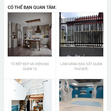
CÓ THỂ BẠN QUAN TÂM:
TỦ BẾP ĐẸP VÀ HIỆN ĐẠI
LÀM HÀNG RÀO SẮT QUẬN
QUẬN 10
THỦ ĐỨC