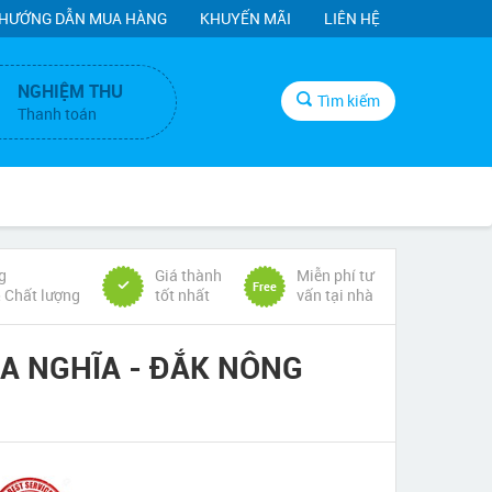
HƯỚNG DẪN MUA HÀNG
KHUYẾN MÃI
LIÊN HỆ
NGHIỆM THU
Tìm kiếm
Thanh toán
g
Giá thành
Miễn phí tư
Free
& Chất lượng
tốt nhất
vấn tại nhà
IA NGHĨA - ĐẮK NÔNG