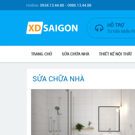
Hotline:
0934.13.44.88 - 0986.13.44.88
HỖ TRỢ
Tư Vấn Miễn P
TRANG CHỦ
SỬA CHỮA NHÀ
THIẾT KẾ NỘI THẤT
SỬA CHỮA NHÀ