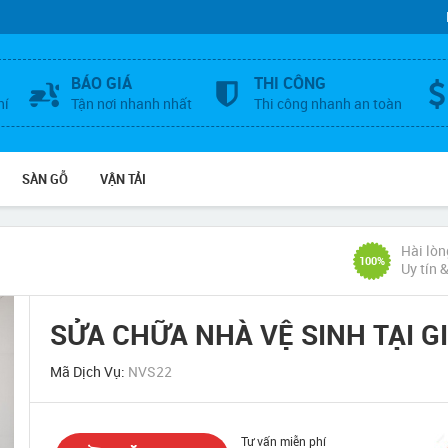
BÁO GIÁ
THI CÔNG
hí
Tận nơi nhanh nhất
Thi công nhanh an toàn
SÀN GỖ
VẬN TẢI
Hài lòn
100%
Uy tín 
SỬA CHỮA NHÀ VỆ SINH TẠI G
Mã Dịch Vụ:
NVS22
Tư vấn miễn phí