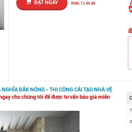
ĐẶT NGAY
0986.13.44.88
IA NGHĨA ĐẮK NÔNG
-
THI CÔNG CẢI TẠO NHÀ VỆ
ngay cho chúng tôi để được tư vấn báo giá miễn
C
T
D