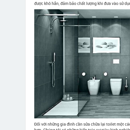
được khô hẳn, đảm bảo chất lượng khi đưa vào sử dụ
Đối với những gia đình cần sửa chữa lại toilet một cá
hơn. Chúng tôi có những kiến trúc sư giàu kinh nghiệm