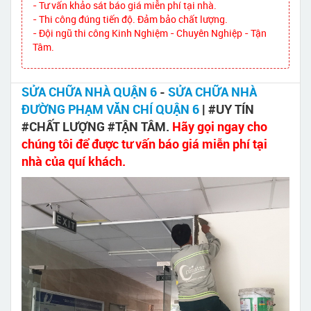
- Tư vấn khảo sát báo giá miễn phí tại nhà.
- Thi công đúng tiến độ. Đảm bảo chất lượng.
- Đội ngũ thi công Kinh Nghiệm - Chuyên Nghiệp - Tận
Tâm.
SỬA CHỮA NHÀ QUẬN 6
-
SỬA CHỮA NHÀ
ĐƯỜNG PHẠM VĂN CHÍ QUẬN 6
| #UY TÍN
#CHẤT LƯỢNG #TẬN TÂM.
Hãy gọi ngay cho
chúng tôi để được tư vấn báo giá miễn phí tại
nhà của quí khách.