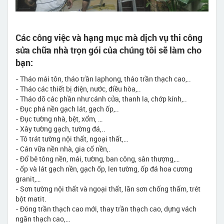
Các công việc và hạng mục mà dịch vụ thi công
sửa chữa nhà trọn gói của chúng tôi sẽ làm cho
bạn:
- Tháo mái tôn, tháo trần laphong, tháo trần thạch cao,..
- Tháo các thiết bị điện, nước, điều hòa,..
- Tháo dỡ các phần như cánh cửa, thanh la, chớp kính,..
- Đục phá nền gạch lát, gạch ốp,..
- Đục tường nhà, bệt, xổm, …
- Xây tường gạch, tường đá,..
- Tô trát tường nội thất, ngoại thất,…
- Cán vữa nền nhà, gia cố nền,.
- Đổ bê tông nền, mái, tường, ban công, sân thượng,…
- ốp và lát gạch nền, gạch ốp, len tường, ốp đá hoa cương
granit,…
- Sơn tường nội thất và ngoại thất, lăn sơn chống thấm, trét
bột matit.
- Đóng trần thạch cao mới, thay trần thạch cao, dựng vách
ngăn thạch cao,…