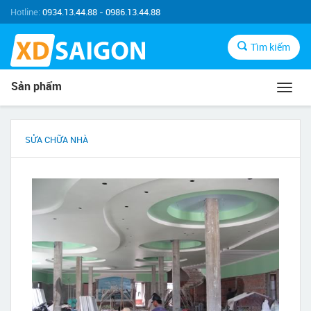
Hotline:
0934.13.44.88 - 0986.13.44.88
Tìm kiếm
Sản phẩm
Toggl
navig
SỬA CHỮA NHÀ