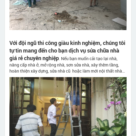
Với đội ngũ thi công giàu kinh nghiệm, chúng tôi
tự tin mang đến cho bạn dịch vụ sửa chữa nhà
giá rẻ chuyên nghiệp
. Nếu bạn muốn cải tạo lại nhà,
nâng cấp nhà ở, mở rộng nhà, sơn sửa nhà, xây thêm tầng,
hoàn thiện xây dựng, sửa nhà cũ hoặc làm mới nội thất nhà…