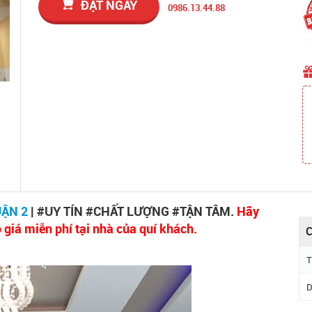
ĐẶT NGAY
0986.13.44.88
ẬN 2
| #UY TÍN #CHẤT LƯỢNG #TẬN TÂM.
Hãy
 giá miễn phí tại nhà của quí khách.
C
T
D