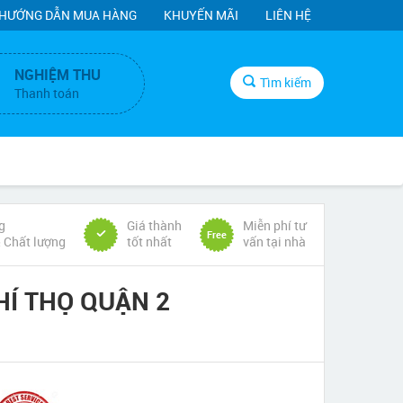
HƯỚNG DẪN MUA HÀNG
KHUYẾN MÃI
LIÊN HỆ
NGHIỆM THU
Tìm kiếm
Thanh toán
g
Giá thành
Miễn phí tư
Free
& Chất lượng
tốt nhất
vấn tại nhà
Í THỌ QUẬN 2