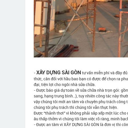
XÂY DỰNG SÀI GÒN
-
tư vấn miễn phí và đầy đủ
thức, cân đối với hầu bao bạn có được để chọn ra p
đại, tiện lợi cho ngôi nhà sửa chữa.
- Được báo giá dự toán về sửa chữa nhà trọn gói: gồm
sang, hạng trung bình…), tuy nhiên công tác này thư
vậy chúng tôi mới an tâm và chuyên phụ trách công 
chúng tôi phụ trách thì chúng tôi vẫn thực hiện.
Được “thảnh thơi” vì không phải sắp xếp một lúc cho 
âu thấp thởm vì chúng tôi làm việc rõ ràng, minh bạc
- Được an tâm vì XÂY DỰNG SÀI GÒN là đơn vị thi cô