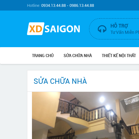
Hotline:
0934.13.44.88 - 0986.13.44.88
HỖ TRỢ
Tư Vấn Miễn P
TRANG CHỦ
SỬA CHỮA NHÀ
THIẾT KẾ NỘI THẤT
SỬA CHỮA NHÀ