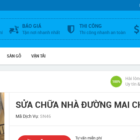
BÁO GIÁ
THI CÔNG
hí
Tận nơi nhanh nhất
Thi công nhanh an toàn
SÀN GỖ
VẬN TẢI
Hài lòn
100%
Uy tín 
SỬA CHỮA NHÀ ĐƯỜNG MAI CH
Mã Dịch Vụ:
SN46
Tư vấn miễn phí