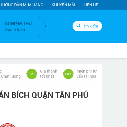
HƯỚNG DẪN MUA HÀNG
KHUYẾN MÃI
LIÊN HỆ
NGHIỆM THU
Tìm kiếm
Thanh toán
g
Giá thành
Miễn phí tư
Free
& Chất lượng
tốt nhất
vấn tại nhà
ÁN BÍCH QUẬN TÂN PHÚ