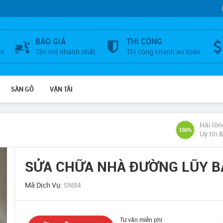
BÁO GIÁ
THI CÔNG
hí
Tận nơi nhanh nhất
Thi công nhanh an toàn
SÀN GỖ
VẬN TẢI
Hài lòn
100%
Uy tín 
SỬA CHỮA NHÀ ĐƯỜNG LŨY B
Mã Dịch Vụ:
SN84
Tư vấn miễn phí