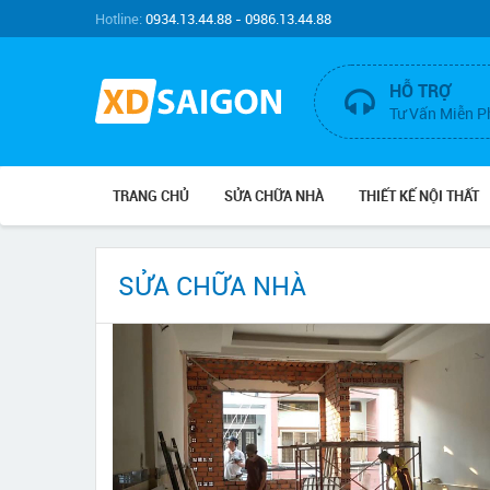
Hotline:
0934.13.44.88 - 0986.13.44.88
HỖ TRỢ
Tư Vấn Miễn P
TRANG CHỦ
SỬA CHỮA NHÀ
THIẾT KẾ NỘI THẤT
SỬA CHỮA NHÀ