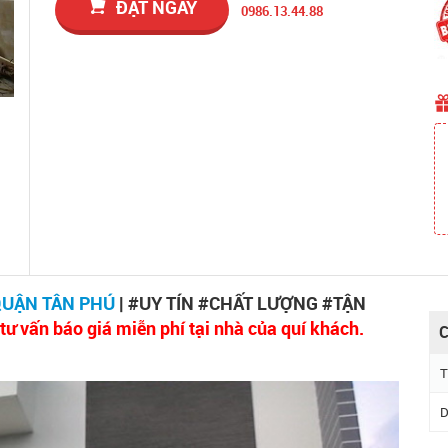
ĐẶT NGAY
0986.13.44.88
QUẬN TÂN PHÚ
| #UY TÍN #CHẤT LƯỢNG #TẬN
tư vấn báo giá miễn phí tại nhà của quí khách.
C
T
D