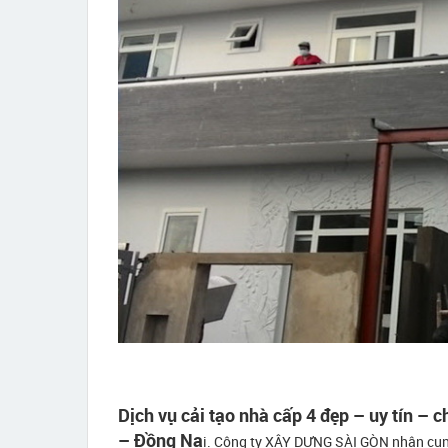
Dịch vụ cải tạo nhà cấp 4 đẹp – uy tín – 
– Đồng Na
i. Công ty XÂY DỰNG SÀI GÒN nhận cu