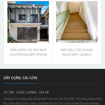
SỬA CHỮA CẢI TẠO NHÀ
MẶT BẬC CẦU THANG
CHUYÊN NGHIỆP TPHCM
NHỰA WPC QUẬN 4
XÂY DỰNG SÀI GÒN
UY TÍN - CHẤT LƯỢNG - GIÁ RẺ
Chuyên Thi Công Sửa Chữa Nhà Trọn Gói Tại TP.HCM. Thi Công Đúng Tiến
Độ. Đảm Bảo Chất Lượng. Đội Ngũ Kỹ Sư Thợ Lành Nghề Chuyên Nghiệp,