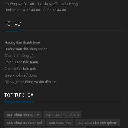
Phường Nghĩa Tân - Tx.Gia Nghĩa - Đăk Nông
Hotline: 0934.13.44.88 - 0986.13.44.88
HỖ TRỢ
Hướng dẫn thanh toán
Hướng dẫn đặt hàng online
Câu hỏi thường gặp
Chính sách bảo hành
Chính sách bảo mật
Điều khoản sử dụng
Dịch vụ giao hàng và thu tiền TQ
TOP TỪ KHÓA
sua chua nha gia re
sua chua nha tphcm
sua chua nha tron goi
sua chua nha
sua chua nha cua tphcm