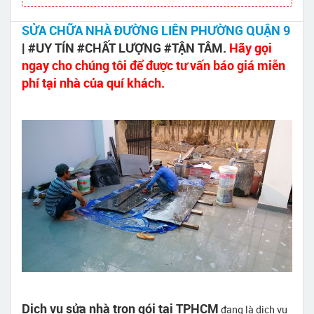
SỬA CHỮA NHÀ ĐƯỜNG LIÊN PHƯỜNG QUẬN 9
| #UY TÍN #CHẤT LƯỢNG #TẬN TÂM.
Hãy gọi
ngay cho chúng tôi để được tư vấn báo giá miễn
phí tại nhà của quí khách.
Dịch vụ sửa nhà trọn gói tại TPHCM
đang là dịch vụ