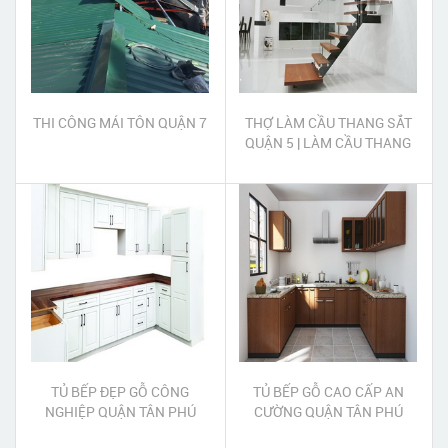
THI CÔNG MÁI TÔN QUẬN 7
THỢ LÀM CẦU THANG SẮT
QUẬN 5 | LÀM CẦU THANG
SẮT QUẬN 5
TỦ BẾP ĐẸP GỖ CÔNG
TỦ BẾP GỖ CAO CẤP AN
NGHIỆP QUẬN TÂN PHÚ
CƯỜNG QUẬN TÂN PHÚ