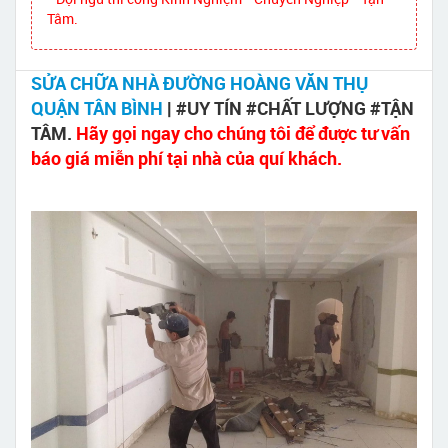
Tâm.
SỬA CHỮA NHÀ ĐƯỜNG HOÀNG VĂN THỤ
QUẬN TÂN BÌNH
| #UY TÍN #CHẤT LƯỢNG #TẬN
TÂM.
Hãy gọi ngay cho chúng tôi để được tư vấn
báo giá miễn phí tại nhà của quí khách.