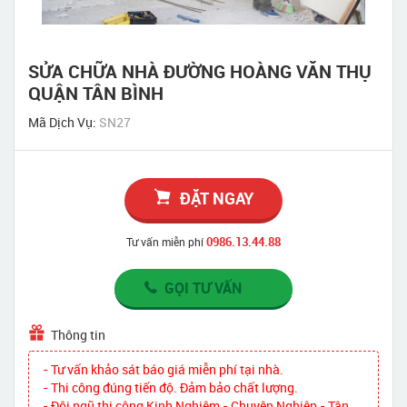
SỬA CHỮA NHÀ ĐƯỜNG HOÀNG VĂN THỤ
QUẬN TÂN BÌNH
Mã Dịch Vụ:
SN27
ĐẶT NGAY
0986.13.44.88
Tư vấn miễn phí
GỌI TƯ VẤN
Thông tin
- Tư vấn khảo sát báo giá miễn phí tại nhà.
- Thi công đúng tiến độ. Đảm bảo chất lượng.
- Đội ngũ thi công Kinh Nghiệm - Chuyên Nghiệp - Tận