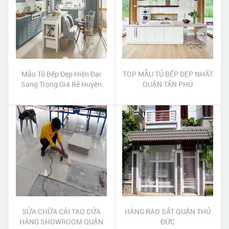
Mẫu Tủ Bếp Đẹp Hiện Đại
TOP MẪU TỦ BẾP ĐẸP NHẤT
Sang Trọng Giá Rẻ Huyện
QUẬN TÂN PHÚ
Hóc Môn
SỬA CHỮA CẢI TẠO CỬA
HÀNG RÀO SẮT QUẬN THỦ
HÀNG SHOWROOM QUẬN
ĐỨC