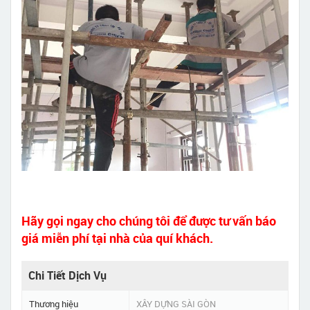
Hãy gọi ngay cho chúng tôi để được tư vấn báo
giá miễn phí tại nhà của quí khách.
Chi Tiết Dịch Vụ
Thương hiệu
XÂY DỰNG SÀI GÒN