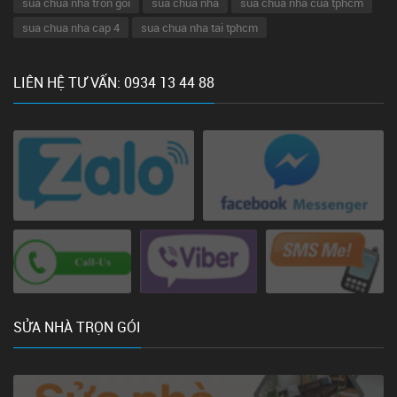
sua chua nha tron goi
sua chua nha
sua chua nha cua tphcm
sua chua nha cap 4
sua chua nha tai tphcm
LIÊN HỆ TƯ VẤN: 0934 13 44 88
SỬA NHÀ TRỌN GÓI