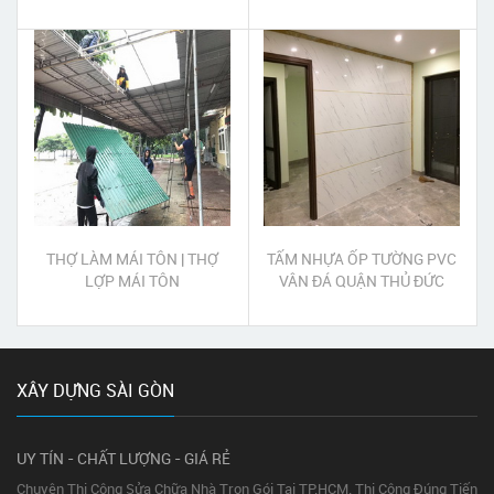
12
THỢ LÀM MÁI TÔN | THỢ
TẤM NHỰA ỐP TƯỜNG PVC
LỢP MÁI TÔN
VÂN ĐÁ QUẬN THỦ ĐỨC
XÂY DỰNG SÀI GÒN
UY TÍN - CHẤT LƯỢNG - GIÁ RẺ
Chuyên Thi Công Sửa Chữa Nhà Trọn Gói Tại TP.HCM. Thi Công Đúng Tiến