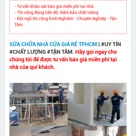
- Tư vấn khảo sát báo giá miễn phí tại nhà.
- Thi công đúng tiến độ. Đảm bảo chất lượng.
- Đội ngũ thi công Kinh Nghiệm - Chuyên Nghiệp - Tận
Tâm.
SỬA CHỮA NHÀ CỬA GIÁ RẺ TPHCM
| #UY TÍN
#CHẤT LƯỢNG #TẬN TÂM.
Hãy gọi ngay cho
chúng tôi để được tư vấn báo giá miễn phí tại
nhà của quí khách.