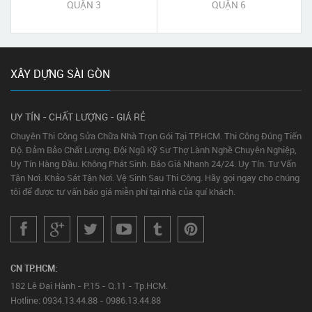
QUẬN 3
QUẬN 6
XÂY DỰNG SÀI GÒN
UY TÍN - CHẤT LƯỢNG - GIÁ RẺ
Chuyên Thi Công Sửa Chữa Nhà Trọn Gói Tại TP.HCM. Thi Công Đúng Tiến
Độ. Đảm Bảo Chất Lượng. Đội Ngũ Kỹ Sư Thợ Lành Nghề Chuyên Nghiệp,
Uy Tín Hàng Đầu. Không Phát Sinh. Báo Giá Nhanh 24/24. Uy Tín. Tư Vấn
Tận Nơi. Khảo Sát Tận Nơi. Vệ Sinh Sau Thi Công. Hãy gọi ngay cho chúng
tôi để được tư vấn báo giá miễn phí tại nhà của quí khách.
CN TP.HCM:
182 Lê Đại Hành - P.15 - Q.11 - Tp.HCM.
Hotline: 0934.13.44.88 - 0986.13.44.88