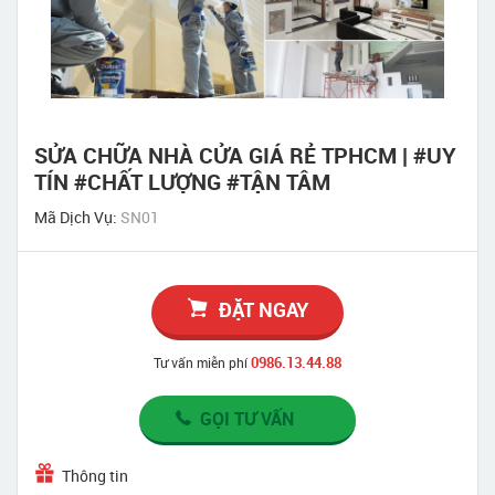
SỬA CHỮA NHÀ CỬA GIÁ RẺ TPHCM | #UY
TÍN #CHẤT LƯỢNG #TẬN TÂM
Mã Dịch Vụ:
SN01
ĐẶT NGAY
0986.13.44.88
Tư vấn miễn phí
GỌI TƯ VẤN
Thông tin