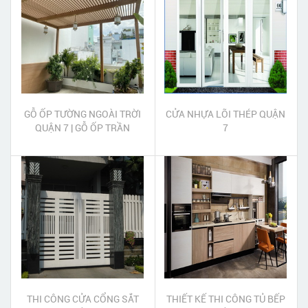
GỖ ỐP TƯỜNG NGOÀI TRỜI
CỬA NHỰA LÕI THÉP QUẬN
QUẬN 7 | GỖ ỐP TRẦN
7
NGOÀI TRỜI QUẬN 7
THI CÔNG CỬA CỔNG SẮT
THIẾT KẾ THI CÔNG TỦ BẾP