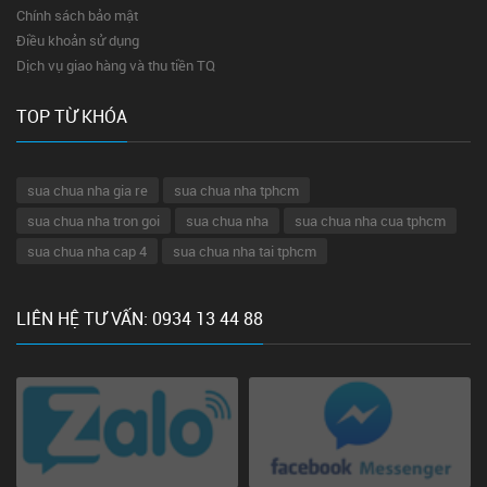
Chính sách bảo mật
Điều khoản sử dụng
Dịch vụ giao hàng và thu tiền TQ
TOP TỪ KHÓA
sua chua nha gia re
sua chua nha tphcm
sua chua nha tron goi
sua chua nha
sua chua nha cua tphcm
sua chua nha cap 4
sua chua nha tai tphcm
LIÊN HỆ TƯ VẤN: 0934 13 44 88