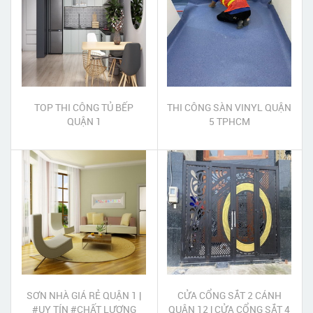
TOP THI CÔNG TỦ BẾP
THI CÔNG SÀN VINYL QUẬN
QUẬN 1
5 TPHCM
SƠN NHÀ GIÁ RẺ QUẬN 1 |
CỬA CỔNG SẮT 2 CÁNH
#UY TÍN #CHẤT LƯỢNG
QUẬN 12 | CỬA CỔNG SẮT 4