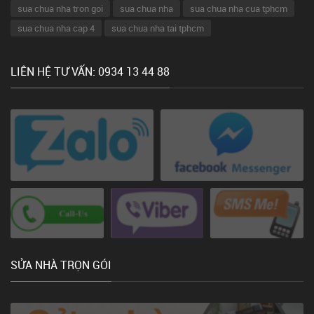
sua chua nha tron goi
sua chua nha
sua chua nha cua tphcm
sua chua nha cap 4
sua chua nha tai tphcm
LIÊN HỆ TƯ VẤN: 0934 13 44 88
SỬA NHÀ TRỌN GÓI