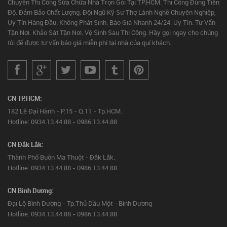
Chuyên Thi Công Sửa Chữa Nhà Trọn Gói Tại TP.HCM. Thi Công Đúng Tiến
Độ. Đảm Bảo Chất Lượng. Đội Ngũ Kỹ Sư Thợ Lành Nghề Chuyên Nghiệp,
Uy Tín Hàng Đầu. Không Phát Sinh. Báo Giá Nhanh 24/24. Uy Tín. Tư Vấn
Tận Nơi. Khảo Sát Tận Nơi. Vệ Sinh Sau Thi Công. Hãy gọi ngay cho chúng
tôi để được tư vấn báo giá miễn phí tại nhà của quí khách.
CN TP.HCM:
182 Lê Đại Hành - P.15 - Q.11 - Tp.HCM.
Hotline: 0934.13.44.88 - 0986.13.44.88
CN Đắk Lắk:
Thành Phố Buôn Ma Thuột - Đắk Lắk.
Hotline: 0934.13.44.88 - 0986.13.44.88
CN Bình Dương:
Đại Lộ Bình Dương - Tp.Thủ Dầu Một - Bình Dương
Hotline: 0934.13.44.88 - 0986.13.44.88