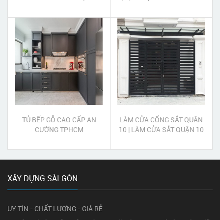
#TẬN TÂM
CÁNH QUẬN 12
TỦ BẾP GỖ CAO CẤP AN
LÀM CỬA CỔNG SẮT QUẬN
CƯỜNG TPHCM
10 | LÀM CỬA SẮT QUẬN 10
XÂY DỰNG SÀI GÒN
UY TÍN - CHẤT LƯỢNG - GIÁ RẺ