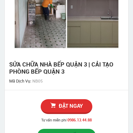
SỬA CHỮA NHÀ BẾP QUẬN 3 | CẢI TẠO
PHÒNG BẾP QUẬN 3
Mã Dịch Vụ:
NB05
ĐẶT NGAY
0986.13.44.88
Tư vấn miễn phí