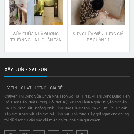
SỬA CHỮA NHÀ ĐƯỜNG
SỬA CHỮA ĐIỆN NƯỚC GIÁ
TRƯỜNG CHINH QUẬN TÂN
RẺ QUẬN 11
BÌNH
XÂY DỰNG SÀI GÒN
UY TÍN - CHẤT LƯỢNG - GIÁ RẺ
Chuyên Thi Công Sửa Chữa Nhà Trọn Gói Tại TP.HCM. Thi Công Đúng Tiến
Độ. Đảm Bảo Chất Lượng. Đội Ngũ Kỹ Sư Thợ Lành Nghề Chuyên Nghiệp,
Uy Tín Hàng Đầu. Không Phát Sinh. Báo Giá Nhanh 24/24. Uy Tín. Tư Vấn
Tận Nơi. Khảo Sát Tận Nơi. Vệ Sinh Sau Thi Công. Hãy gọi ngay cho chúng
tôi để được tư vấn báo giá miễn phí tại nhà của quí khách.