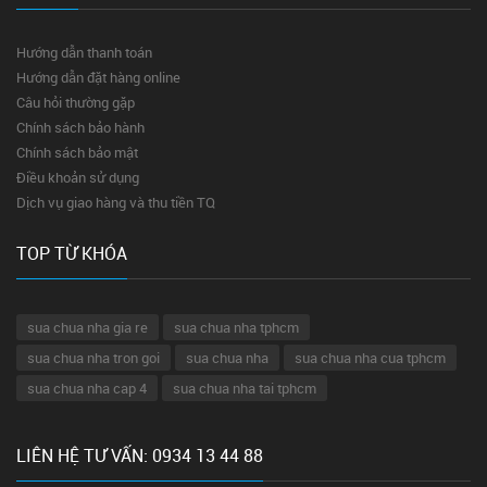
Hướng dẫn thanh toán
Hướng dẫn đặt hàng online
Câu hỏi thường gặp
Chính sách bảo hành
Chính sách bảo mật
Điều khoản sử dụng
Dịch vụ giao hàng và thu tiền TQ
TOP TỪ KHÓA
sua chua nha gia re
sua chua nha tphcm
sua chua nha tron goi
sua chua nha
sua chua nha cua tphcm
sua chua nha cap 4
sua chua nha tai tphcm
LIÊN HỆ TƯ VẤN: 0934 13 44 88