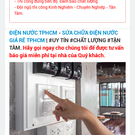
- Thi công đúng tiến độ. Đảm bảo chất lượng.
- Đội ngũ thi công Kinh Nghiệm - Chuyên Nghiệp - Tận
Tâm.
ĐIỆN NƯỚC TPHCM
-
SỬA CHỮA ĐIỆN NƯỚC
GIÁ RẺ TPHCM
| #UY TÍN #CHẤT LƯỢNG #TẬN
TÂM.
Hãy gọi ngay cho chúng tôi để được tư vấn
báo giá miễn phí tại nhà của Quý khách.