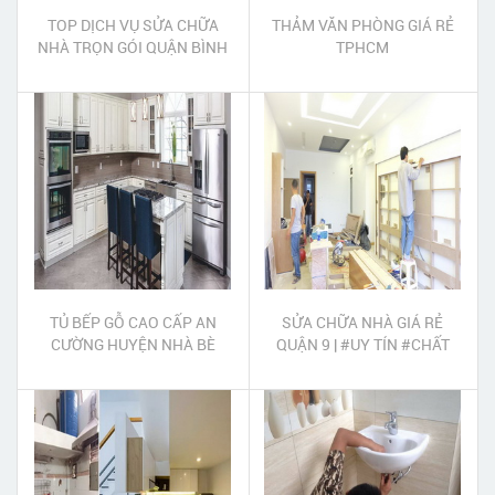
TOP DỊCH VỤ SỬA CHỮA
THẢM VĂN PHÒNG GIÁ RẺ
NHÀ TRỌN GÓI QUẬN BÌNH
TPHCM
TÂN
TỦ BẾP GỖ CAO CẤP AN
SỬA CHỮA NHÀ GIÁ RẺ
CƯỜNG HUYỆN NHÀ BÈ
QUẬN 9 | #UY TÍN #CHẤT
LƯỢNG #TẬN TÂM