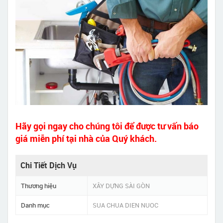
Hãy gọi ngay cho chúng tôi để được tư vấn báo
giá miễn phí tại nhà của Quý khách.
Chi Tiết Dịch Vụ
Thương hiệu
XÂY DỰNG SÀI GÒN
Danh mục
SUA CHUA DIEN NUOC