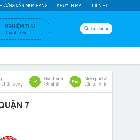
HƯỚNG DẪN MUA HÀNG
KHUYẾN MÃI
LIÊN HỆ
NGHIỆM THU
Tìm kiếm
Thanh toán
g
Giá thành
Miễn phí tư
Free
& Chất lượng
tốt nhất
vấn tại nhà
 QUẬN 7