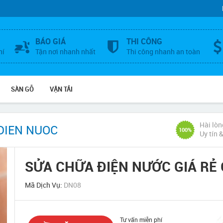
BÁO GIÁ
THI CÔNG
hí
Tận nơi nhanh nhất
Thi công nhanh an toàn
SÀN GỖ
VẬN TẢI
Hài lòn
DIEN NUOC
100%
Uy tín 
SỬA CHỮA ĐIỆN NƯỚC GIÁ RẺ
Mã Dịch Vụ:
DN08
Tư vấn miễn phí