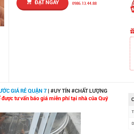
ĐẶT NGAY
0986.13.44.88
ƯỚC GIÁ RẺ QUẬN 7
| #UY TÍN #CHẤT LƯỢNG
 được tư vấn báo giá miễn phí tại nhà của Quý
C
T
D