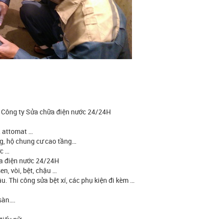
ẻ. Công ty Sửa chữa điện nước 24/24H
, attomat …
g, hộ chung cư cao tầng…
c …
ữa điện nước 24/24H
n, vòi, bệt, chậu …
u. Thi công sửa bệt xí, các phụ kiện đi kèm …
 sàn….