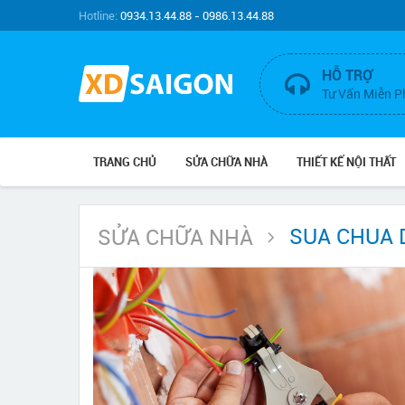
Hotline:
0934.13.44.88 - 0986.13.44.88
HỖ TRỢ
Tư Vấn Miễn P
TRANG CHỦ
SỬA CHỮA NHÀ
THIẾT KẾ NỘI THẤT
SUA CHUA 
SỬA CHỮA NHÀ