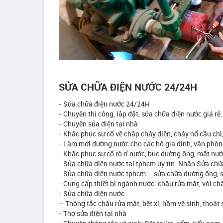
SỬA CHỮA ĐIỆN NƯỚC 24/24H
- Sửa chữa điện nước 24/24H
- Chuyên thi công, lắp đặt, sửa chữa điện nước giá r
- Chuyên sủa điện tại nhà
- Khắc phục sự cố về chập cháy điện, cháy nổ cầu chì
- Làm mới đường nước cho các hộ gia đình, văn phòn
- Khắc phục sự cố rò rỉ nước, bục đường ống, mất nướ
- Sửa chữa điện nước tại tphcm uy tín. Nhận Sửa ch
- Sửa chữa điện nước tphcm – sửa chữa đường ống, se
- Cung cấp thiết bị ngành nước: chậu rửa mặt, vòi chậ
- Sửa chữa điện nước
– Thông tắc chậu rửa mặt, bệt xí, hầm vệ sinh, thoát
- Thợ sửa điện tại nhà