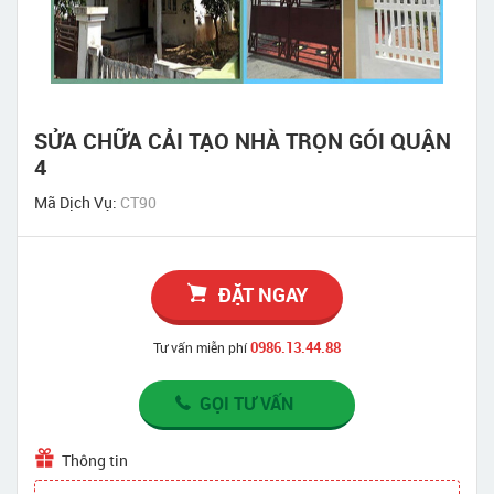
SỬA CHỮA CẢI TẠO NHÀ TRỌN GÓI QUẬN
4
Mã Dịch Vụ:
CT90
ĐẶT NGAY
0986.13.44.88
Tư vấn miễn phí
GỌI TƯ VẤN
Thông tin