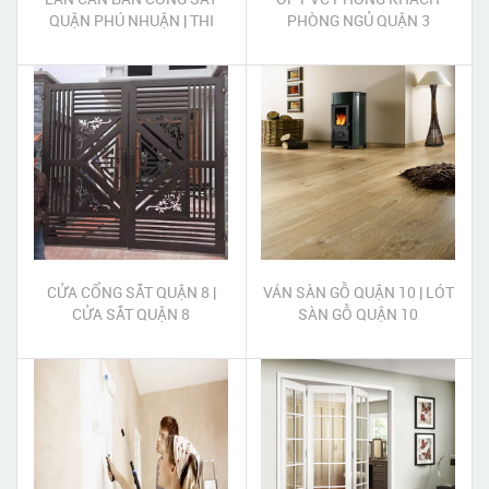
QUẬN PHÚ NHUẬN | THI
PHÒNG NGỦ QUẬN 3
CÔNG LAN CAN SẮT QUẬN
PHÚ NHUẬN
CỬA CỔNG SẮT QUẬN 8 |
VÁN SÀN GỖ QUẬN 10 | LÓT
CỬA SẮT QUẬN 8
SÀN GỖ QUẬN 10