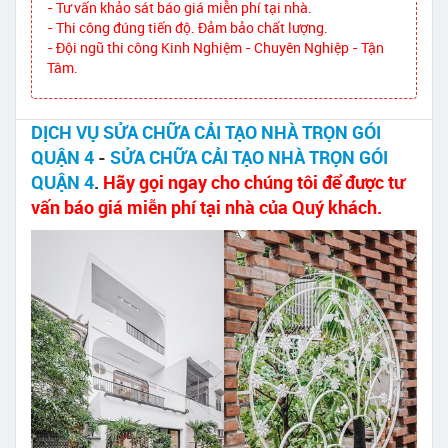
- Tư vấn khảo sát báo giá miễn phí tại nhà.
- Thi công đúng tiến độ. Đảm bảo chất lượng.
- Đội ngũ thi công Kinh Nghiệm - Chuyên Nghiệp - Tận
Tâm.
DỊCH VỤ SỬA CHỮA CẢI TẠO NHÀ TRỌN GÓI
QUẬN 4
-
SỬA CHỮA CẢI TẠO NHÀ TRỌN GÓI
QUẬN 4
.
Hãy gọi ngay cho chúng tôi để được tư
vấn báo giá miễn phí tại nhà của Quý khách.