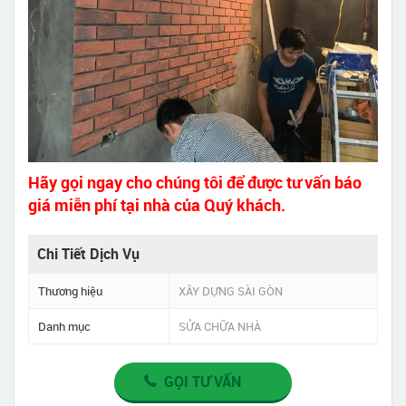
Hãy gọi ngay cho chúng tôi để được tư vấn báo
giá miễn phí tại nhà của Quý khách.
Chi Tiết Dịch Vụ
Thương hiệu
XÂY DỰNG SÀI GÒN
Danh mục
SỬA CHỮA NHÀ
GỌI TƯ VẤN