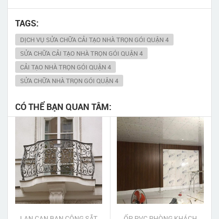
TAGS:
DỊCH VỤ SỬA CHỮA CẢI TẠO NHÀ TRỌN GÓI QUẬN 4
SỬA CHỮA CẢI TẠO NHÀ TRỌN GÓI QUẬN 4
CẢI TẠO NHÀ TRỌN GÓI QUẬN 4
SỬA CHỮA NHÀ TRỌN GÓI QUẬN 4
CÓ THỂ BẠN QUAN TÂM:
LAN CAN BAN CÔNG SẮT
ỐP PVC PHÒNG KHÁCH