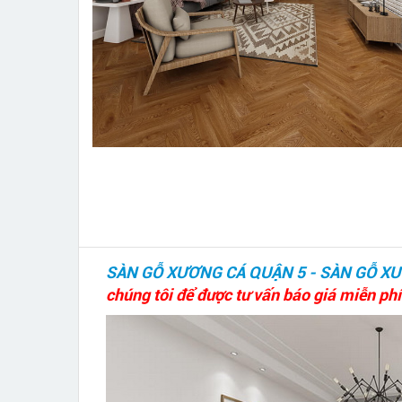
SÀN GỖ XƯƠNG CÁ QUẬN 5 - SÀN GỖ X
chúng tôi để được tư vấn báo giá miễn phí