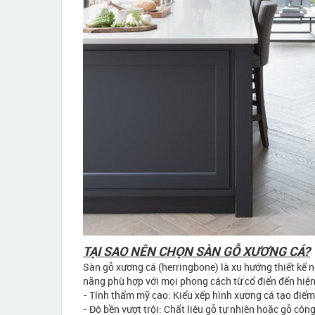
TẠI SAO NÊN CHỌN SÀN GỖ XƯƠNG CÁ?
Sàn gỗ xương cá (herringbone) là xu hướng thiết kế n
năng phù hợp với mọi phong cách từ cổ điển đến hiện
- Tính thẩm mỹ cao: Kiểu xếp hình xương cá tạo điểm
- Độ bền vượt trội: Chất liệu gỗ tự nhiên hoặc gỗ côn