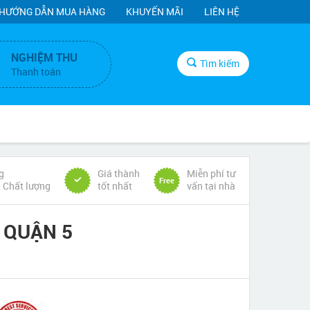
HƯỚNG DẪN MUA HÀNG
KHUYẾN MÃI
LIÊN HỆ
NGHIỆM THU
Tìm kiếm
Thanh toán
g
Giá thành
Miễn phí tư
Free
& Chất lượng
tốt nhất
vấn tại nhà
 QUẬN 5