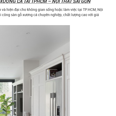
 XƯƠNG CÁ TẠI TPHCM – NỘI THẤT SÀI GÒN
 và hiện đại cho không gian sống hoặc làm việc tại TP.HCM, Nội
i công sàn gỗ xương cá chuyên nghiệp, chất lượng cao với giá