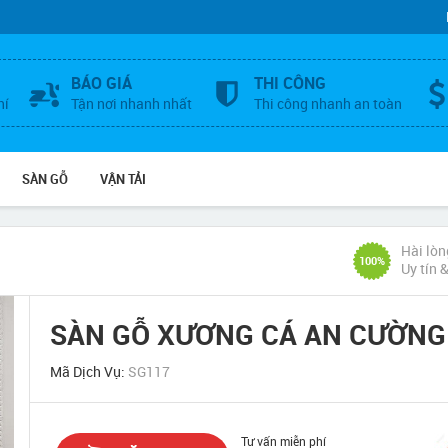
BÁO GIÁ
THI CÔNG
hí
Tận nơi nhanh nhất
Thi công nhanh an toàn
SÀN GỖ
VẬN TẢI
Hài lòn
100%
Uy tín 
SÀN GỖ XƯƠNG CÁ AN CƯỜNG
Mã Dịch Vụ:
SG117
Tư vấn miễn phí