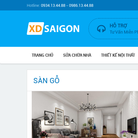
Hotline:
0934.13.44.88 - 0986.13.44.88
HỖ TRỢ
Tư Vấn Miễn P
TRANG CHỦ
SỬA CHỮA NHÀ
THIẾT KẾ NỘI THẤT
SÀN GỖ