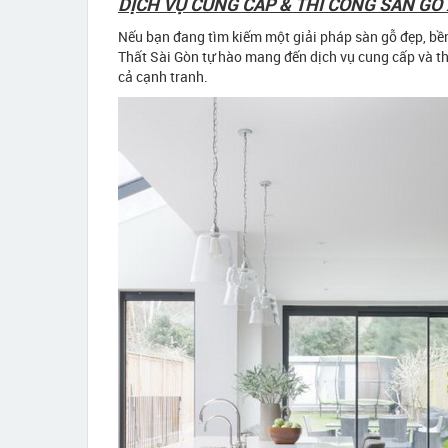
DỊCH VỤ CUNG CẤP & THI CÔNG SÀN GỖ
Nếu bạn đang tìm kiếm một giải pháp sàn gỗ đẹp, bền
Thất Sài Gòn tự hào mang đến dịch vụ cung cấp và th
cả cạnh tranh.