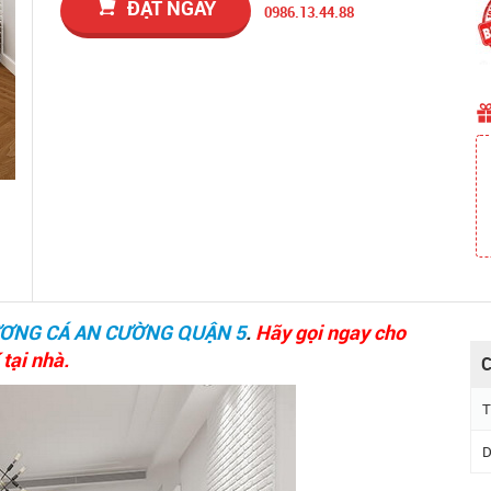
ĐẶT NGAY
0986.13.44.88
ƯƠNG CÁ AN CƯỜNG QUẬN 5
.
Hãy gọi ngay cho
 tại nhà.
C
T
D