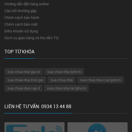
Hướng dẫn đặt hàng online
Câu hỏi thường gặp
Chính sách bảo hành
Chính sách bảo mật
Điều khoản sử dụng
Dịch vụ giao hàng và thu tiền TQ
TOP TỪ KHÓA
sua chua nha gia re
sua chua nha tphcm
sua chua nha tron goi
sua chua nha
sua chua nha cua tphcm
sua chua nha cap 4
sua chua nha tai tphcm
LIÊN HỆ TƯ VẤN: 0934 13 44 88