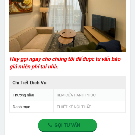
Hãy gọi ngay cho chúng tôi để được tư vấn báo
giá miễn phí tại nhà.
Chi Tiết Dịch Vụ
Thương hiệu
RÈM CỬA HẠNH PHÚC
Danh mục
THIẾT KẾ NỘI THẤT
GỌI TƯ VẤN