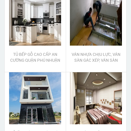
TỦ BẾP GỖ CAO CẤP AN
VÁN NHỰA CHỊU LỰC, VÁN
CƯỜNG QUẬN PHÚ NHUẬN
SÀN GÁC XÉP, VÁN SÀN
GÁC LỬNG QUẬN 12