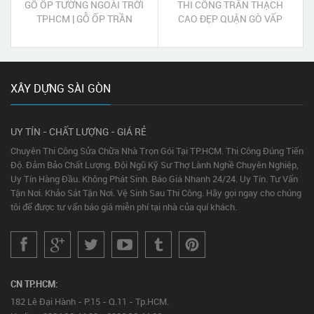
GỖ ỐP TƯỜNG NGOÀI TRỜI
THI CÔNG TRẦN THẠCH
TPHCM | GỖ ỐP TRẦN
CAO ĐẸP QUẬN GÒ VẤP
NGOÀI TRỜI TPHCM
XÂY DỰNG SÀI GÒN
UY TÍN - CHẤT LƯỢNG - GIÁ RẺ
Chuyên Thi Công Sửa Chữa Nhà Trọn Gói Tại TP.HCM. Thi Công Đúng Tiến
Độ. Đảm Bảo Chất Lượng. Đội Ngũ Kỹ Sư Thợ Lành Nghề Chuyên Nghiệp,
Uy Tín Hàng Đầu. Không Phát Sinh. Báo Giá Nhanh 24/24. Uy Tín. Tư Vấn
Tận Nơi. Khảo Sát Tận Nơi. Vệ Sinh Sau Thi Công. Hãy gọi ngay cho chúng
tôi để được tư vấn báo giá miễn phí tại nhà của quí khách.
CN TP.HCM:
182 Lê Đại Hành - P.15 - Q.11 - Tp.HCM.