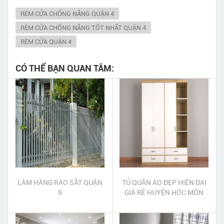
RÈM CỬA CHỐNG NẮNG QUẬN 4
RÈM CỬA CHỐNG NẮNG TỐT NHẤT QUẬN 4
RÈM CỬA QUẬN 4
CÓ THỂ BẠN QUAN TÂM:
LÀM HÀNG RÀO SẮT QUẬN
TỦ QUẦN ÁO ĐẸP HIỆN ĐẠI
9
GIÁ RẺ HUYỆN HÓC MÔN