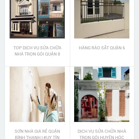
TOP DỊCH VỤ SỬA CHỮA
HÀNG RÀO SẮT QUẬN 6
NHÀ TRỌN GÓI QUẬN 8
SƠN NHÀ GIÁ RẺ QUẬN
DỊCH VỤ SỬA CHỮA NHÀ
BÌNH THẠNH | #UY TÍN
TRỌN GÓI HUYỆN HÓC