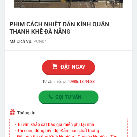
PHIM CÁCH NHIỆT DÁN KÍNH QUẬN
THANH KHÊ ĐÀ NẴNG
Mã Dịch Vụ:
PCN04
ĐẶT NGAY
0986.13.44.88
Tư vấn miễn phí
GỌI TƯ VẤN
Thông tin
- Tư vấn khảo sát báo giá miễn phí tại nhà.
- Thi công đúng tiến độ. Đảm bảo chất lượng.
- Đội ngũ thi công Kinh Nghiệm - Chuyên Nghiệp - Tận