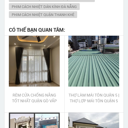
PHIM CÁCH NHIỆT DÁN KÍNH ĐÀ NẴNG
PHIM CÁCH NHIỆT QUẬN THANH KHÊ
CÓ THỂ BẠN QUAN TÂM:
RÈM CỬA CHỐNG NẮNG
THỢ LÀM MÁI TÔN QUẬN 5 |
TỐT NHẤT QUẬN GÒ VẤP
THỢ LỢP MÁI TÔN QUẬN 5