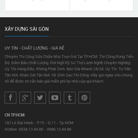
#CHẤT LƯỢNG #TẬN TÂM
MÔN
XÂY DỰNG SÀI GÒN
UY TÍN - CHẤT LƯỢNG - GIÁ RẺ
Chuyên Thi Công Sửa Chữa Nhà Trọn Gói Tại TP.HCM. Thi Công Đúng Tiến
Độ. Đảm Bảo Chất Lượng. Đội Ngũ Kỹ Sư Thợ Lành Nghề Chuyên Nghiệp,
Uy Tín Hàng Đầu. Không Phát Sinh. Báo Giá Nhanh 24/24. Uy Tín. Tư Vấn
Tận Nơi. Khảo Sát Tận Nơi. Vệ Sinh Sau Thi Công. Hãy gọi ngay cho chúng
tôi để được tư vấn báo giá miễn phí tại nhà của quí khách.
CN TP.HCM:
182 Lê Đại Hành - P.15 - Q.11 - Tp.HCM.
Hotline: 0934.13.44.88 - 0986.13.44.88