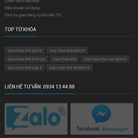
Chính sách bảo mật
Điều khoản sử dụng
Dịch vụ giao hàng và thu tiền TQ
TOP TỪ KHÓA
sua chua nha gia re
sua chua nha tphcm
sua chua nha tron goi
sua chua nha
sua chua nha cua tphcm
sua chua nha cap 4
sua chua nha tai tphcm
LIÊN HỆ TƯ VẤN: 0934 13 44 88