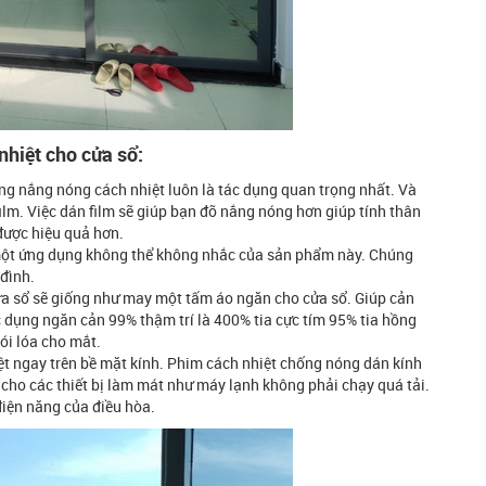
nhiệt cho cửa sổ:
ống nắng nóng cách nhiệt luôn là tác dụng quan trọng nhất. Và
ilm. Việc dán film sẽ giúp bạn đỡ nắng nóng hơn giúp tính thân
được hiệu quả hơn.
 một ứng dụng không thể không nhắc của sản phẩm này. Chúng
 đình.
cửa sổ sẽ giống như may một tấm áo ngăn cho cửa sổ. Giúp cản
c dụng ngăn cản 99% thậm trí là 400% tia cực tím 95% tia hồng
ói lóa cho mắt.
hiệt ngay trên bề mặt kính. Phim cách nhiệt chống nóng dán kính
 cho các thiết bị làm mát như máy lạnh không phải chạy quá tải.
 điện năng của điều hòa.