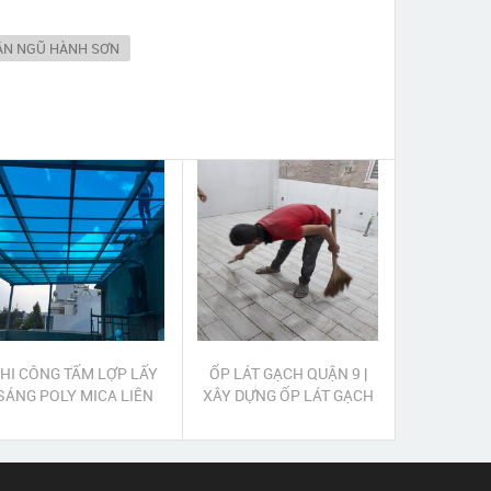
UẬN NGŨ HÀNH SƠN
HI CÔNG TẤM LỢP LẤY
ỐP LÁT GẠCH QUẬN 9 |
SÁNG POLY MICA LIÊN
XÂY DỰNG ỐP LÁT GẠCH
CHIỂU ĐÀ NẴNG
QUẬN 9