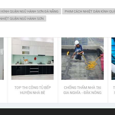
N KÍNH QUẬN NGŨ HÀNH SƠN ĐÀ NẴNG
PHIM CÁCH NHIỆT DÁN KÍNH Q
 NHIỆT QUẬN NGŨ HÀNH SƠN
TOP THI CÔNG TỦ BẾP
CHỐNG THẤM NHÀ TẠI
T
HUYỆN NHÀ BÈ
GIA NGHĨA - ĐẮK NÔNG