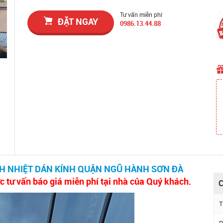
Tư vấn miễn phí
ĐẶT NGAY
0986.13.44.88
H NHIỆT DÁN KÍNH QUẬN NGŨ HÀNH SƠN ĐÀ
c tư vấn báo giá miễn phí tại nhà của Quý khách.
C
T