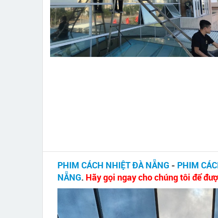
PHIM CÁCH NHIỆT ĐÀ NẴNG
-
PHIM CÁC
NẴNG
.
Hãy gọi ngay cho chúng tôi để đượ