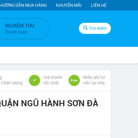
HƯỚNG DẪN MUA HÀNG
KHUYẾN MÃI
LIÊN HỆ
NGHIỆM THU
Tìm kiếm
Thanh toán
g
Giá thành
Miễn phí tư
Free
& Chất lượng
tốt nhất
vấn tại nhà
 QUẬN NGŨ HÀNH SƠN ĐÀ