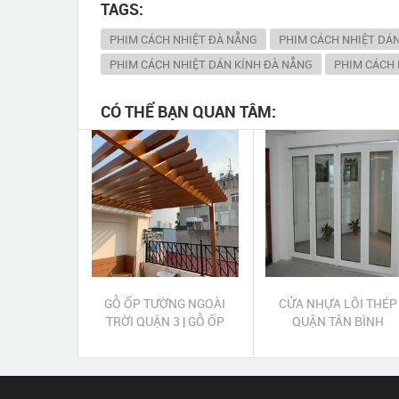
TAGS:
PHIM CÁCH NHIỆT ĐÀ NẴNG
PHIM CÁCH NHIỆT DÁ
PHIM CÁCH NHIỆT DÁN KÍNH ĐÀ NẴNG
PHIM CÁCH
CÓ THỂ BẠN QUAN TÂM:
GỖ ỐP TƯỜNG NGOÀI
CỬA NHỰA LÕI THÉP
TRỜI QUẬN 3 | GỖ ỐP
QUẬN TÂN BÌNH
TRẦN NGOÀI TRỜI QUẬN
3