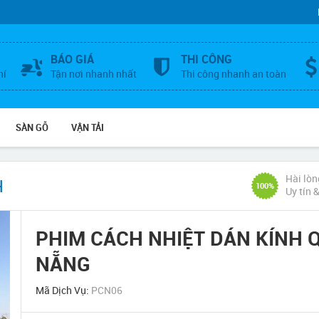
BÁO GIÁ
THI CÔNG
hí
Tận nơi nhanh nhất
Thi công nhanh an toàn
SÀN GỖ
VẬN TẢI
Hài lòn
H
100%
Uy tín 
PHIM CÁCH NHIỆT DÁN KÍNH
NẴNG
Mã Dịch Vụ:
PCN06