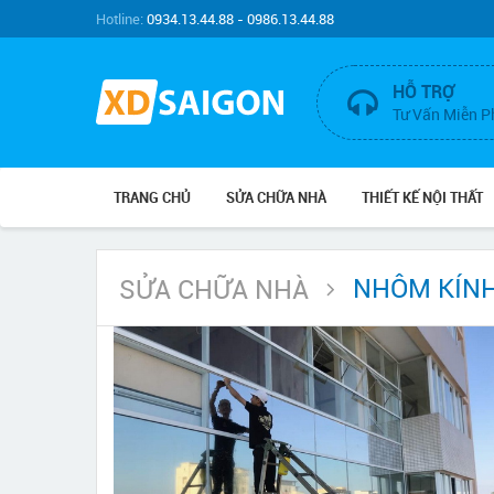
Hotline:
0934.13.44.88 - 0986.13.44.88
HỖ TRỢ
Tư Vấn Miễn P
TRANG CHỦ
SỬA CHỮA NHÀ
THIẾT KẾ NỘI THẤT
NHÔM KÍN
SỬA CHỮA NHÀ