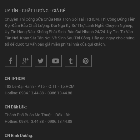
UY TÍN - CHẤT LƯỢNG - GIÁ RẺ
Chuyên Thi Công Sửa Chữa Nhà Trọn Gói Tại TP.HCM. Thi Công Đúng Tiến
Độ. Đảm Bảo Chất Lượng. Đội Ngũ Kỹ Sư Thợ Lành Nghề Chuyên Nghiệp,
Uy Tín Hàng Đầu. Không Phát Sinh. Báo Giá Nhanh 24/24. Uy Tín. Tư Vấn
Tận Nơi. Khảo Sát Tận Nơi. Vệ Sinh Sau Thi Công. Hãy gọi ngay cho chúng
tôi để được tư vấn báo giá miễn phí tại nhà của quí khách.
CN TP.HCM:
182 Lê Đại Hành - P.15 - Q.11 - Tp.HCM.
Hotline: 0934.13.44.88 - 0986.13.44.88
CN Đắk Lắk:
Thành Phố Buôn Ma Thuột - Đắk Lắk.
Hotline: 0934.13.44.88 - 0986.13.44.88
CN Bình Dương: