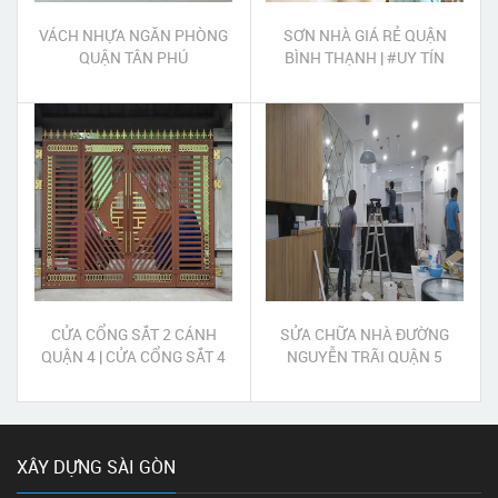
VÁCH NHỰA NGĂN PHÒNG
SƠN NHÀ GIÁ RẺ QUẬN
QUẬN TÂN PHÚ
BÌNH THẠNH | #UY TÍN
#CHẤT LƯỢNG #TẬN TÂM
CỬA CỔNG SẮT 2 CÁNH
SỬA CHỮA NHÀ ĐƯỜNG
QUẬN 4 | CỬA CỔNG SẮT 4
NGUYỄN TRÃI QUẬN 5
CÁNH QUẬN 4
XÂY DỰNG SÀI GÒN