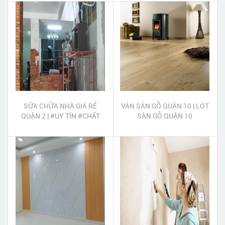
SỬA CHỮA NHÀ GIÁ RẺ
VÁN SÀN GỖ QUẬN 10 | LÓT
QUẬN 2 | #UY TÍN #CHẤT
SÀN GỖ QUẬN 10
LƯỢNG #TẬN TÂM