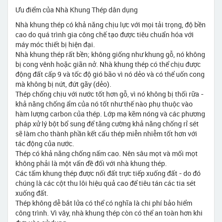
Ưu điểm của Nhà Khung Thép dân dụng
Nhà khung thép có khả năng chịu lực với mọi tải trọng, độ bền
cao do quá trình gia công chế tạo được tiêu chuẩn hóa với
máy móc thiết bị hiện đại.
Nhà khung thép rất bền; không giống như khung gỗ, nó không
bị cong vênh hoặc giãn nở. Nhà khung thép có thể chịu được
động đất cấp 9 và tốc độ gió bão vì nó dẻo và có thể uốn cong
mà không bị nứt, đứt gãy (dẻo).
Thép chống chịu với nước tốt hơn gỗ, vì nó không bị thối rữa -
khả năng chống ẩm của nó tốt như thế nào phụ thuộc vào
hàm lượng carbon của thép. Lớp mạ kẽm nóng và các phương
pháp xử lý bột bổ sung để tăng cường khả năng chống rỉ sét
sẽ làm cho thành phần kết cấu thép miễn nhiễm tốt hơn với
tác động của nước.
Thép có khả năng chống nấm cao. Nên sâu mọt và mối mọt
không phải là một vấn đề đối với nhà khung thép.
Các tấm khung thép được nối đất trực tiếp xuống đất - do đó
chúng là các cột thu lôi hiệu quả cao để tiêu tán các tia sét
xuống đất.
Thép không dễ bắt lửa có thể có nghĩa là chi phí bảo hiểm
công trình. Vì vây, nhà khung thép còn có thể an toàn hơn khi