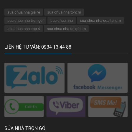
sua chua nha gia re
sua chua nha tphcm
sua chua nha tron goi
sua chua nha
sua chua nha cua tphcm
sua chua nha cap 4
sua chua nha tai tphcm
LIÊN HỆ TƯ VẤN: 0934 13 44 88
SỬA NHÀ TRỌN GÓI