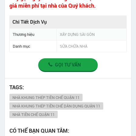
giá miễn phí tại nhà của Quý khách.
Chi Tiết Dịch Vụ
Thương hiệu
XÂY DỰNG SÀI GÒN
Danh mục
SỬA CHỮA NHÀ
GỌI TƯ VẤN
TAGS:
NHÀ KHUNG THÉP TIỀN CHẾ QUẬN 11
NHÀ KHUNG THÉP TIỀN CHẾ DÂN DỤNG QUẬN 11
NHÀ TIỀN CHẾ QUẬN 11
CÓ THỂ BẠN QUAN TÂM: