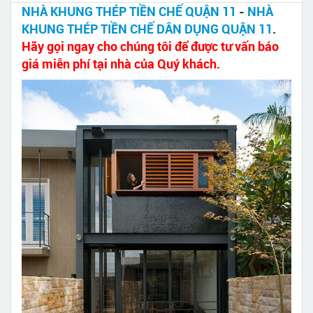
NHÀ KHUNG THÉP TIỀN CHẾ QUẬN 11
-
NHÀ
KHUNG THÉP TIỀN CHẾ DÂN DỤNG QUẬN 11
.
Hãy gọi ngay cho chúng tôi để được tư vấn báo
giá miễn phí tại nhà của Quý khách.