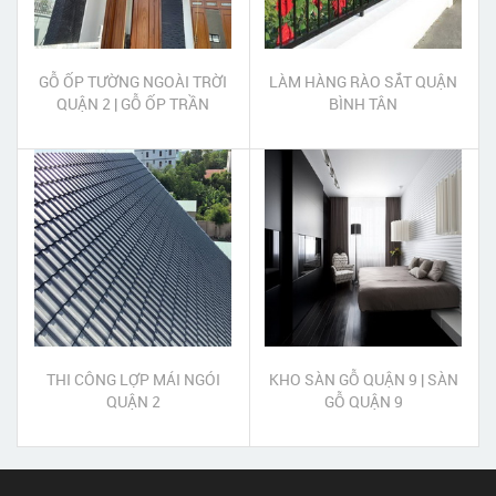
GỖ ỐP TƯỜNG NGOÀI TRỜI
LÀM HÀNG RÀO SẮT QUẬN
QUẬN 2 | GỖ ỐP TRẦN
BÌNH TÂN
NGOÀI TRỜI QUẬN 2
THI CÔNG LỢP MÁI NGÓI
KHO SÀN GỖ QUẬN 9 | SÀN
QUẬN 2
GỖ QUẬN 9