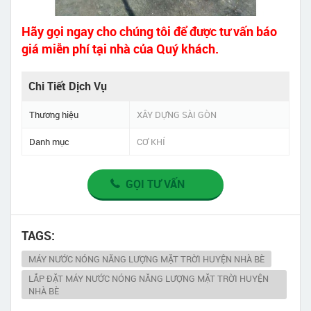
Hãy gọi ngay cho chúng tôi để được tư vấn báo
giá miễn phí tại nhà của Quý khách.
Chi Tiết Dịch Vụ
Thương hiệu
XÂY DỰNG SÀI GÒN
Danh mục
CƠ KHÍ
GỌI TƯ VẤN
TAGS:
MÁY NƯỚC NÓNG NĂNG LƯỢNG MẶT TRỜI HUYỆN NHÀ BÈ
LẮP ĐẶT MÁY NƯỚC NÓNG NĂNG LƯỢNG MẶT TRỜI HUYỆN
NHÀ BÈ