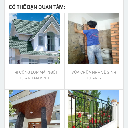
CÓ THỂ BẠN QUAN TÂM:
THI CÔNG LỢP MÁI NGÓI
SỬA CHỮA NHÀ VỆ SINH
QUẬN TÂN BÌNH
QUẬN 6