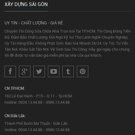
XÂY DỰNG SÀI GÒN
UY TÍN - CHẤT LƯỢNG - GIÁ RẺ
Chuyên Thi Công Sửa Chữa Nhà Trọn Gói Tại TP.HCM. Thi Công Đúng Tiến
Độ. Đảm Bảo Chất Lượng. Đội Ngũ Kỹ Sư Thợ Lành Nghề Chuyên Nghiệp,
Uy Tín Hàng Đầu. Không Phát Sinh. Báo Giá Nhanh 24/24. Uy Tín. Tư Vấn
Tận Nơi. Khảo Sát Tận Nơi. Vệ Sinh Sau Thi Công. Hãy gọi ngay cho chúng
tôi để được tư vấn báo giá miễn phí tại nhà của quí khách.
CN TP.HCM:
182 Lê Đại Hành - P.15 - Q.11 - Tp.HCM.
Hotline: 0934.13.44.88 - 0986.13.44.88
CN Đắk Lắk:
Thành Phố Buôn Ma Thuột - Đắk Lắk.
Hotline: 0934.13.44.88 - 0986.13.44.88