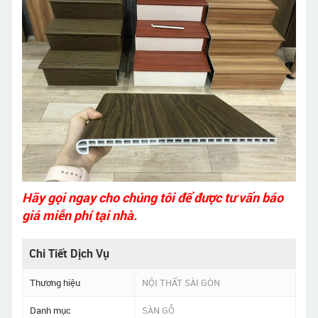
Hãy gọi ngay cho chúng tôi để được tư vấn báo
giá miễn phí tại nhà.
Chi Tiết Dịch Vụ
Thương hiệu
NỘI THẤT SÀI GÒN
Danh mục
SÀN GỖ