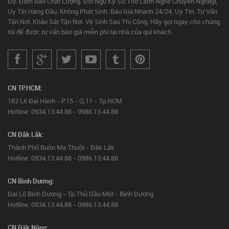
Độ. Đảm Bảo Chất Lượng. Đội Ngũ Kỹ Sư Thợ Lành Nghề Chuyên Nghiệp,
Uy Tín Hàng Đầu. Không Phát Sinh. Báo Giá Nhanh 24/24. Uy Tín. Tư Vấn
Tận Nơi. Khảo Sát Tận Nơi. Vệ Sinh Sau Thi Công. Hãy gọi ngay cho chúng
tôi để được tư vấn báo giá miễn phí tại nhà của quí khách.
CN TP.HCM:
182 Lê Đại Hành - P.15 - Q.11 - Tp.HCM.
Hotline: 0934.13.44.88 - 0986.13.44.88
CN Đắk Lắk:
Thành Phố Buôn Ma Thuột - Đắk Lắk.
Hotline: 0934.13.44.88 - 0986.13.44.88
CN Bình Dương:
Đại Lộ Bình Dương - Tp.Thủ Dầu Một - Bình Dương
Hotline: 0934.13.44.88 - 0986.13.44.88
CN Đăk Nông: