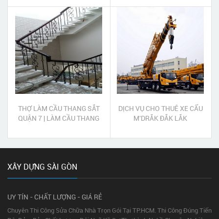
THỢ LÀM CẦU THANG SẮT
DỊCH VỤ CHO THUÊ XE CẨU
QUẬN 7 | LÀM CẦU THANG
M'DRẮK ĐẮK LẮK
SẮT QUẬN 7
XÂY DỰNG SÀI GÒN
UY TÍN - CHẤT LƯỢNG - GIÁ RẺ
Chuyên Thi Công Sửa Chữa Nhà Trọn Gói Tại TP.HCM. Thi Công Đúng Tiến