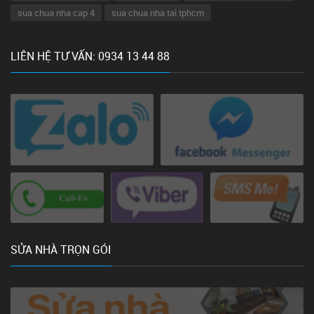
sua chua nha cap 4
sua chua nha tai tphcm
LIÊN HỆ TƯ VẤN: 0934 13 44 88
SỬA NHÀ TRỌN GÓI