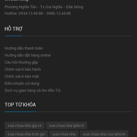
Phường Nghĩa Tân - Tx.Gia Nghĩa - Đăk Nông
Hotline: 0934.13.44.88 - 0986.13.44.88
HỖ TRỢ
Hướng dẫn thanh toán
Hướng dẫn đặt hàng online
Câu hỏi thường gặp
Chính sách bảo hành
Chính sách bảo mật
Điều khoản sử dụng
Dịch vụ giao hàng và thu tiền TQ
TOP TỪ KHÓA
sua chua nha gia re
sua chua nha tphcm
sua chua nha tron goi
sua chua nha
sua chua nha cua tphcm