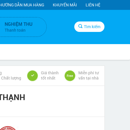
HƯỚNG DẪN MUA HÀNG
KHUYẾN MÃI
LIÊN HỆ
NGHIỆM THU
Tìm kiếm
Thanh toán
g
Giá thành
Miễn phí tư
Free
& Chất lượng
tốt nhất
vấn tại nhà
 THẠNH