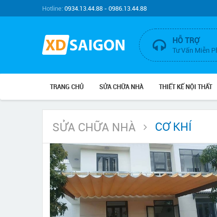
Hotline:
0934.13.44.88 - 0986.13.44.88
HỖ TRỢ
Tư Vấn Miễn P
TRANG CHỦ
SỬA CHỮA NHÀ
THIẾT KẾ NỘI THẤT
CƠ KHÍ
SỬA CHỮA NHÀ