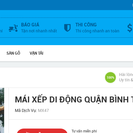
BÁO GIÁ
THI CÔNG
hí
Tận nơi nhanh nhất
Thi công nhanh an toàn
SÀN GỖ
VẬN TẢI
Hài lòn
100%
Uy tín 
MÁI XẾP DI ĐỘNG QUẬN BÌNH
Mã Dịch Vụ:
MX47
Tư vấn miễn phí