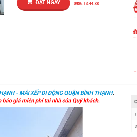
ĐẶT NGAY
0986.13.44.88
THẠNH - MÁI XẾP DI ĐỘNG QUẬN BÌNH THẠNH
.
n báo giá miễn phí tại nhà của Quý khách.
C
T
D