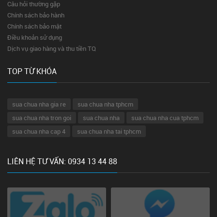
Câu hỏi thường gặp
Chính sách bảo hành
Chính sách bảo mật
Điều khoản sử dụng
Dịch vụ giao hàng và thu tiền TQ
TOP TỪ KHÓA
sua chua nha gia re
sua chua nha tphcm
sua chua nha tron goi
sua chua nha
sua chua nha cua tphcm
sua chua nha cap 4
sua chua nha tai tphcm
LIÊN HỆ TƯ VẤN: 0934 13 44 88