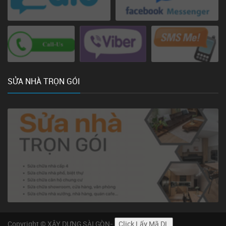
SỬA NHÀ TRỌN GÓI
Copyright © XÂY DỰNG SÀI GÒN-
Click Lấy Mã DL