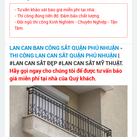
- Tư vấn khảo sát báo giá miễn phí tại nhà.
- Thi công đúng tiến độ. Đảm bảo chất lượng.
- Đội ngũ thi công Kinh Nghiệm - Chuyên Nghiệp - Tận
Tâm.
LAN CAN BAN CÔNG SẮT QUẬN PHÚ NHUẬN
-
THI CÔNG LAN CAN SẮT QUẬN PHÚ NHUẬN
|
#LAN CAN SẮT ĐẸP #LAN CAN SẮT MỸ THUẬT.
Hãy gọi ngay cho chúng tôi để được tư vấn báo
giá miễn phí tại nhà của Quý khách.