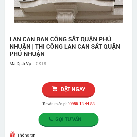
LAN CAN BAN CÔNG SẮT QUẬN PHÚ
NHUẬN | THI CÔNG LAN CAN SẮT QUẬN
PHÚ NHUẬN
Mã Dịch Vụ:
LCS18
ĐẶT NGAY
0986.13.44.88
Tư vấn miễn phí
GỌI TƯ VẤN
Thông tin