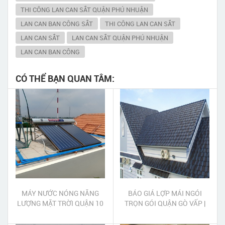
THI CÔNG LAN CAN SẮT QUẬN PHÚ NHUẬN
LAN CAN BAN CÔNG SẮT
THI CÔNG LAN CAN SẮT
LAN CAN SẮT
LAN CAN SẮT QUẬN PHÚ NHUẬN
LAN CAN BAN CÔNG
CÓ THỂ BẠN QUAN TÂM:
MÁY NƯỚC NÓNG NĂNG
BÁO GIÁ LỢP MÁI NGÓI
LƯỢNG MẶT TRỜI QUẬN 10
TRỌN GÓI QUẬN GÒ VẤP |
THI CÔNG MÁI NGÓI TRỌN
GÓI QUẬN GÒ VẤP