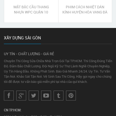
MẶT BẬC CẦU THANG
PHIM CÁCH NHIỆT DÁN
NHỰA WPC QUẬN 10
KÍNH HUYỆN HÒA VANG ĐÀ
NẴNG
XÂY DỰNG SÀI GÒN
UY TÍN - CHẤT LƯỢNG - GIÁ RẺ
Chuyên Thi Công Sửa Chữa Nhà Trọn Gói Tại TP.HCM. Thi Công Đúng Tiến
Độ. Đảm Bảo Chất Lượng. Đội Ngũ Kỹ Sư Thợ Lành Nghề Chuyên Nghiệp,
Uy Tín Hàng Đầu. Không Phát Sinh. Báo Giá Nhanh 24/24. Uy Tín. Tư Vấn
Tận Nơi. Khảo Sát Tận Nơi. Vệ Sinh Sau Thi Công. Hãy gọi ngay cho chúng
tôi để được tư vấn báo giá miễn phí tại nhà của quí khách.
CN TP.HCM: