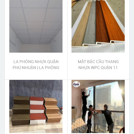
LA PHÔNG NHỰA QUẬN
MẶT BẬC CẦU THANG
PHÚ NHUẬN | LA PHÔNG
NHỰA WPC QUẬN 11
CÁCH NHIỆT QUẬN PHÚ
NHUẬN