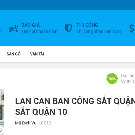
BÁO GIÁ
THI CÔNG
hí
Tận nơi nhanh nhất
Thi công nhanh an toàn
SÀN GỖ
VẬN TẢI
Hài lòn
100%
Uy tín 
LAN CAN BAN CÔNG SẮT QUẬN 
SẮT QUẬN 10
Mã Dịch Vụ:
LCS12