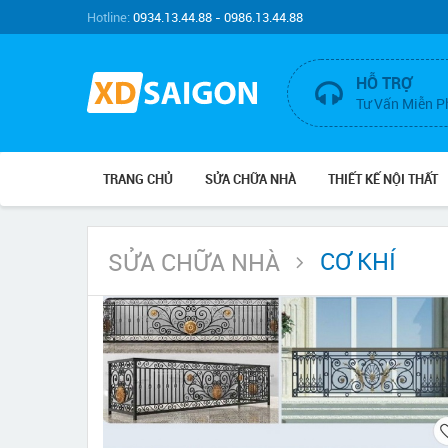
Hotline:
0934.13.44.88 - 0986.13.44.88
HỖ TRỢ
Tư Vấn Miễn P
TRANG CHỦ
SỬA CHỮA NHÀ
THIẾT KẾ NỘI THẤT
CƠ KHÍ
SỬA CHỮA NHÀ