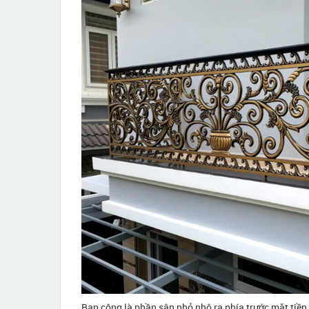
Ban công là phần sân nhỏ nhô ra phía trước mặt tiền 