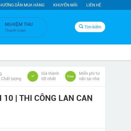
HƯỚNG DẪN MUA HÀNG
KHUYẾN MÃI
LIÊN HỆ
NGHIỆM THU
Tìm kiếm
Thanh toán
g
Giá thành
Miễn phí tư
Free
& Chất lượng
tốt nhất
vấn tại nhà
10 | THI CÔNG LAN CAN