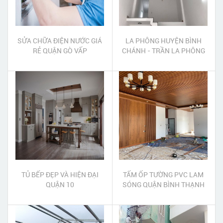
SỬA CHỮA ĐIỆN NƯỚC GIÁ
LA PHÔNG HUYỆN BÌNH
RẺ QUẬN GÒ VẤP
CHÁNH - TRẦN LA PHÔNG
NỔI HUYỆN BÌNH CHÁNH
TỦ BẾP ĐẸP VÀ HIỆN ĐẠI
TẤM ỐP TƯỜNG PVC LAM
QUẬN 10
SÓNG QUẬN BÌNH THẠNH