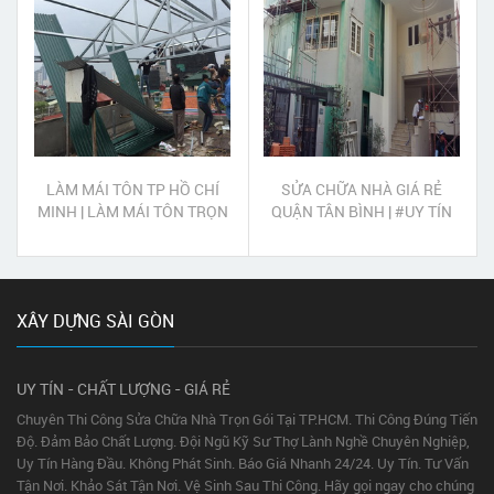
LÀM MÁI TÔN TP HỒ CHÍ
SỬA CHỮA NHÀ GIÁ RẺ
MINH | LÀM MÁI TÔN TRỌN
QUẬN TÂN BÌNH | #UY TÍN
GÓI TP HỒ CHÍ MINH
#CHẤT LƯỢNG #TẬN TÂM
XÂY DỰNG SÀI GÒN
UY TÍN - CHẤT LƯỢNG - GIÁ RẺ
Chuyên Thi Công Sửa Chữa Nhà Trọn Gói Tại TP.HCM. Thi Công Đúng Tiến
Độ. Đảm Bảo Chất Lượng. Đội Ngũ Kỹ Sư Thợ Lành Nghề Chuyên Nghiệp,
Uy Tín Hàng Đầu. Không Phát Sinh. Báo Giá Nhanh 24/24. Uy Tín. Tư Vấn
Tận Nơi. Khảo Sát Tận Nơi. Vệ Sinh Sau Thi Công. Hãy gọi ngay cho chúng