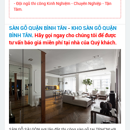
- Đội ngũ thi công Kinh Nghiệm - Chuyên Nghiệp - Tận
Tâm.
SÀN GỖ QUẬN BÌNH TÂN
-
KHO SÀN GỖ QUẬN
BÌNH TÂN
.
Hãy gọi ngay cho chúng tôi để được
tư vấn báo giá miễn phí tại nhà của Quý khách.
SÀN GỖ SÀI GÒN nơi lắp đặt thi công sàn gỗ tại TPHCM với