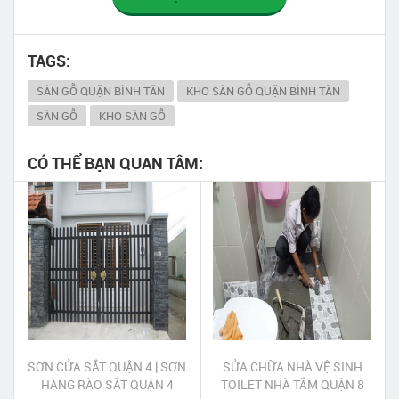
TAGS:
SÀN GỖ QUẬN BÌNH TÂN
KHO SÀN GỖ QUẬN BÌNH TÂN
SÀN GỖ
KHO SÀN GỖ
CÓ THỂ BẠN QUAN TÂM:
SƠN CỬA SẮT QUẬN 4 | SƠN
SỬA CHỮA NHÀ VỆ SINH
HÀNG RÀO SẮT QUẬN 4
TOILET NHÀ TẮM QUẬN 8