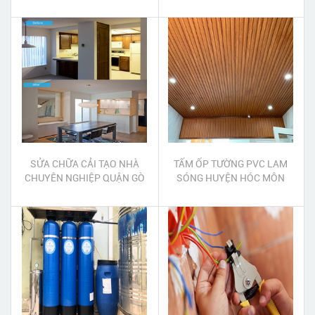
SỬA CHỮA CẢI TẠO NHÀ
TẤM ỐP TƯỜNG PVC LAM
CHUYÊN NGHIỆP QUẬN GÒ
SÓNG HUYỆN HÓC MÔN
VẤP