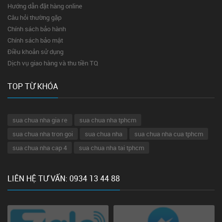
Hướng dẫn đặt hàng online
Câu hỏi thường gặp
Chính sách bảo hành
Chính sách bảo mật
Điều khoản sử dụng
Dịch vụ giao hàng và thu tiền TQ
TOP TỪ KHÓA
sua chua nha gia re
sua chua nha tphcm
sua chua nha tron goi
sua chua nha
sua chua nha cua tphcm
sua chua nha cap 4
sua chua nha tai tphcm
LIÊN HỆ TƯ VẤN: 0934 13 44 88