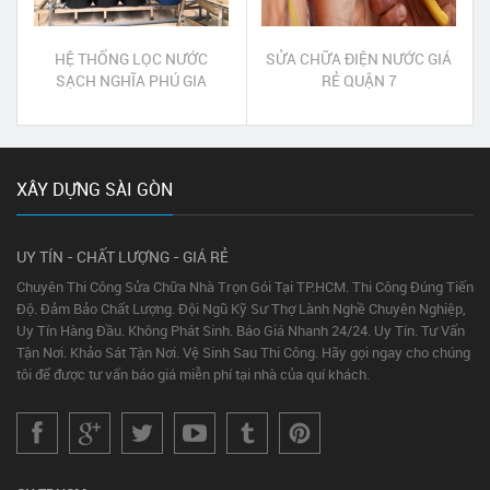
HỆ THỐNG LỌC NƯỚC
SỬA CHỮA ĐIỆN NƯỚC GIÁ
SẠCH NGHĨA PHÚ GIA
RẺ QUẬN 7
NGHĨA ĐẮK NÔNG
XÂY DỰNG SÀI GÒN
UY TÍN - CHẤT LƯỢNG - GIÁ RẺ
Chuyên Thi Công Sửa Chữa Nhà Trọn Gói Tại TP.HCM. Thi Công Đúng Tiến
Độ. Đảm Bảo Chất Lượng. Đội Ngũ Kỹ Sư Thợ Lành Nghề Chuyên Nghiệp,
Uy Tín Hàng Đầu. Không Phát Sinh. Báo Giá Nhanh 24/24. Uy Tín. Tư Vấn
Tận Nơi. Khảo Sát Tận Nơi. Vệ Sinh Sau Thi Công. Hãy gọi ngay cho chúng
tôi để được tư vấn báo giá miễn phí tại nhà của quí khách.