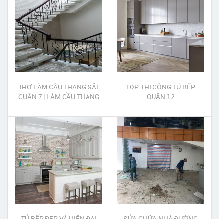
THỢ LÀM CẦU THANG SẮT
TOP THI CÔNG TỦ BẾP
QUẬN 7 | LÀM CẦU THANG
QUẬN 12
SẮT QUẬN 7
TỦ BẾP ĐẸP VÀ HIỆN ĐẠI
SỬA CHỮA NHÀ ĐƯỜNG