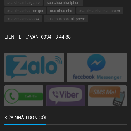
sua chua nha gia re
sua chua nha tphcm
sua chua nha tron goi
sua chua nha
sua chua nha cua tphcm
sua chua nha cap 4
sua chua nha tai tphcm
LIÊN HỆ TƯ VẤN: 0934 13 44 88
SỬA NHÀ TRỌN GÓI