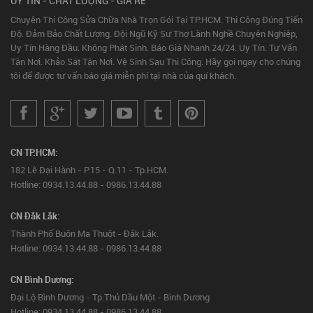
UY TÍN - CHẤT LƯỢNG - GIÁ RẺ
Chuyên Thi Công Sửa Chữa Nhà Trọn Gói Tại TP.HCM. Thi Công Đúng Tiến
Độ. Đảm Bảo Chất Lượng. Đội Ngũ Kỹ Sư Thợ Lành Nghề Chuyên Nghiệp,
Uy Tín Hàng Đầu. Không Phát Sinh. Báo Giá Nhanh 24/24. Uy Tín. Tư Vấn
Tận Nơi. Khảo Sát Tận Nơi. Vệ Sinh Sau Thi Công. Hãy gọi ngay cho chúng
tôi để được tư vấn báo giá miễn phí tại nhà của quí khách.
CN TP.HCM:
182 Lê Đại Hành - P.15 - Q.11 - Tp.HCM.
Hotline: 0934.13.44.88 - 0986.13.44.88
CN Đắk Lắk:
Thành Phố Buôn Ma Thuột - Đắk Lắk.
Hotline: 0934.13.44.88 - 0986.13.44.88
CN Bình Dương:
Đại Lộ Bình Dương - Tp.Thủ Dầu Một - Bình Dương
Hotline: 0934.13.44.88 - 0986.13.44.88