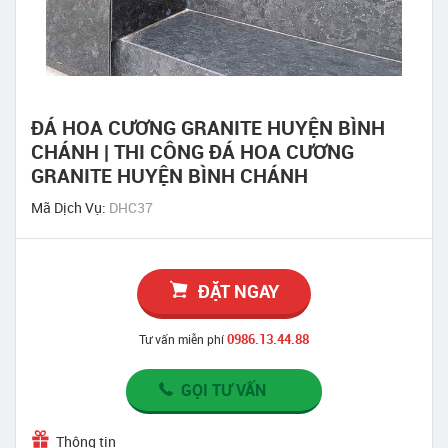
ĐÁ HOA CƯƠNG GRANITE HUYỆN BÌNH
CHÁNH | THI CÔNG ĐÁ HOA CƯƠNG
GRANITE HUYỆN BÌNH CHÁNH
Mã Dịch Vụ:
DHC37
ĐẶT NGAY
0986.13.44.88
Tư vấn miễn phí
GỌI TƯ VẤN
Thông tin