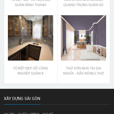
QUẬN BÌNH THẠNH
QUANG TRUNG QUẬN GÒ
VẤP
TỦ BẾP ĐẸP GỖ CÔNG
THỢ SƠN NHÀ TẠI GIA
NGHIỆP QUẬN 8
NGHĨA - ĐẮK NÔNG | THỢ
SƠN NƯỚC TẠI GIA NGHĨA -
ĐẮK NÔNG
XÂY DỰNG SÀI GÒN